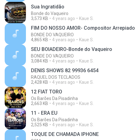
Sua Ingratidão
Bonde do Vaqueiro
3,573 KB
4 years ago
Kaue S.
FIM DO NOSSO AMOR- Compositor Arrepiado
BONDE DO VAQUEIRO
4,865 KB
4 years ago
Kaue S.
SEU BOIADEIRO-Bonde do Vaqueiro
BONDE DO VAQUEIRO
3,084 KB
4 years ago
Kaue S.
DENIS SHOWS 82 99936 6454
RAQUEL DOS TECLADOS
2,428 KB
4 years ago
Kaue S.
12 FIAT TORO
Os Barões Da Pisadinha
2,663 KB
4 years ago
Kaue S.
11 - ERA EU
Os Barões Da Pisadinha
2,525 KB
4 years ago
Kaue S.
TOQUE DE CHAMADA IPHONE