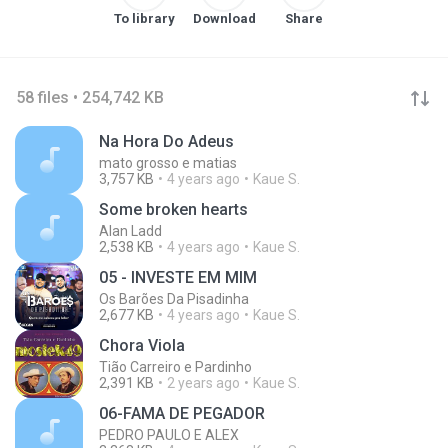
To library
Download
Share
58 files • 254,742 KB
Na Hora Do Adeus
mato grosso e matias
3,757 KB
4 years ago
Kaue S.
Some broken hearts
Alan Ladd
2,538 KB
4 years ago
Kaue S.
05 - INVESTE EM MIM
Os Barões Da Pisadinha
2,677 KB
4 years ago
Kaue S.
Chora Viola
Tião Carreiro e Pardinho
2,391 KB
2 years ago
Kaue S.
06-FAMA DE PEGADOR
PEDRO PAULO E ALEX