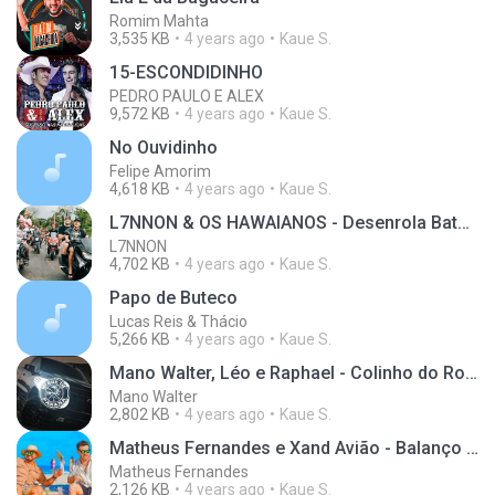
Romim Mahta
3,535 KB
4 years ago
Kaue S.
15-ESCONDIDINHO
PEDRO PAULO E ALEX
9,572 KB
4 years ago
Kaue S.
No Ouvidinho
Felipe Amorim
4,618 KB
4 years ago
Kaue S.
L7NNON & OS HAWAIANOS - Desenrola Bate Joga de Ladin (Dj Bel da Cdd e Biel do Furduncinho)
L7NNON
4,702 KB
4 years ago
Kaue S.
Papo de Buteco
Lucas Reis & Thácio
5,266 KB
4 years ago
Kaue S.
Mano Walter, Léo e Raphael - Colinho do Roceiro (MADE IN PARANÁ EDITON)
Mano Walter
2,802 KB
4 years ago
Kaue S.
Matheus Fernandes e Xand Avião - Balanço da Rede (Clipe Oficial)
Matheus Fernandes
2,126 KB
4 years ago
Kaue S.