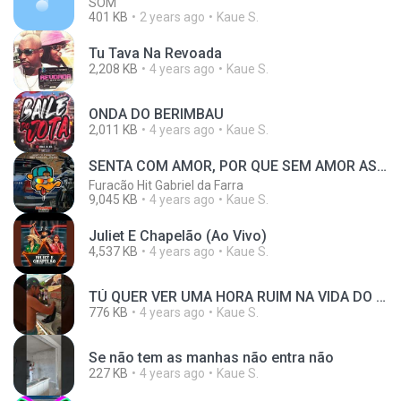
SOM
401 KB
2 years ago
Kaue S.
Tu Tava Na Revoada
2,208 KB
4 years ago
Kaue S.
ONDA DO BERIMBAU
2,011 KB
4 years ago
Kaue S.
SENTA COM AMOR, POR QUE SEM AMOR AS OUTRAS SENTAM - FURACÃO HIT FEAT MC GW 2022 (COM GRAVE)
Furacão Hit Gabriel da Farra
9,045 KB
4 years ago
Kaue S.
Juliet E Chapelão (Ao Vivo)
4,537 KB
4 years ago
Kaue S.
TÚ QUER VER UMA HORA RUIM NA VIDA DO CARA É ISSO AÍ 😂🤣🤭😅😅
776 KB
4 years ago
Kaue S.
Se não tem as manhas não entra não
227 KB
4 years ago
Kaue S.