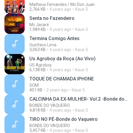
Matheus Fernandes / Mc Don Juan
2,766 KB
4 years ago
Kaue S.
Senta no Fazendeiro
Mc Jacaré
1,989 KB
4 years ago
Kaue S.
Termina Comigo Antes
Gusttavo Lima
3,063 KB
4 years ago
Kaue S.
Us Agroboy da Roça (Ao Vivo)
US Agroboy
6,138 KB
4 years ago
Kaue S.
TOQUE DE CHAMADA IPHONE
SOM
401 KB
2 years ago
Kaue S.
CALCINHA DA EX-MULHER- Vol.2 -Bonde do Vaqueiro (Comp. Romeu Kabaré/Lincolin)
BONDE DO VAQUEIRO
4,818 KB
4 years ago
Kaue S.
TIRO NO PÉ-Bonde do Vaqueiro
BONDE DO VAQUEIRO
3,457 KB
4 years ago
Kaue S.