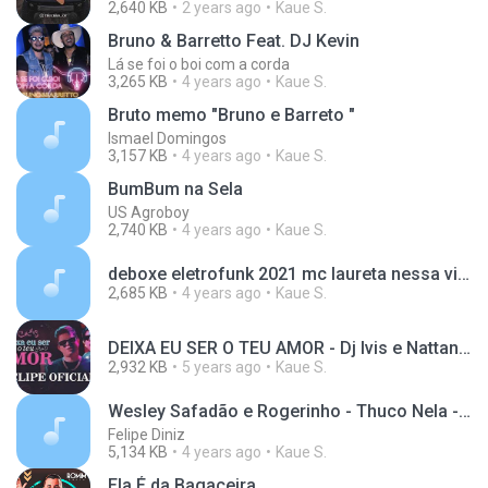
2,640 KB
2 years ago
Kaue S.
Bruno & Barretto Feat. DJ Kevin
Lá se foi o boi com a corda
3,265 KB
4 years ago
Kaue S.
Bruto memo "Bruno e Barreto "
Ismael Domingos
3,157 KB
4 years ago
Kaue S.
BumBum na Sela
US Agroboy
2,740 KB
4 years ago
Kaue S.
deboxe eletrofunk 2021 mc laureta nessa virada do ano vamos fazer diferente (vigaz)
2,685 KB
4 years ago
Kaue S.
DEIXA EU SER O TEU AMOR - Dj Ivis e Nattan (CLIPE OFICIAL)
2,932 KB
5 years ago
Kaue S.
Wesley Safadão e Rogerinho - Thuco Nela - Música Nova
Felipe Diniz
5,134 KB
4 years ago
Kaue S.
Ela É da Bagaceira