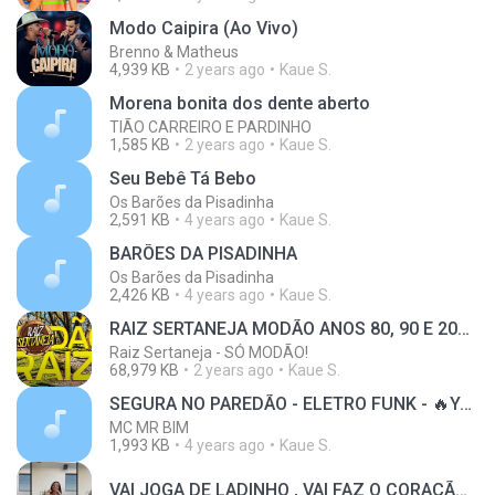
Modo Caipira (Ao Vivo)
Brenno & Matheus
4,939 KB
2 years ago
Kaue S.
Morena bonita dos dente aberto
TIÃO CARREIRO E PARDINHO
1,585 KB
2 years ago
Kaue S.
Seu Bebê Tá Bebo
Os Barões da Pisadinha
2,591 KB
4 years ago
Kaue S.
BARÕES DA PISADINHA
Os Barões da Pisadinha
2,426 KB
4 years ago
Kaue S.
RAIZ SERTANEJA MODÃO ANOS 80, 90 E 2000 - SÓ AS MELHORES DO SERTANEJO ANTIGO
Raiz Sertaneja - SÓ MODÃO!
68,979 KB
2 years ago
Kaue S.
SEGURA NO PAREDÃO - ELETRO FUNK - 🔥YAN PRODUÇÕES🔥
MC MR BIM
1,993 KB
4 years ago
Kaue S.
VAI JOGA DE LADINHO , VAI FAZ O CORAÇÃOZINHO - VAI QUEBRA DE LADIN [ TIK TOK ] JL O ÚNICO