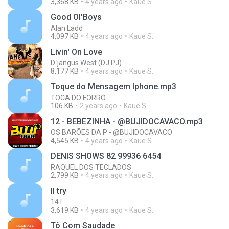
3,368 KB
4 years ago
Kaue S.
Good Ol'Boys
Alan Ladd
4,097 KB
4 years ago
Kaue S.
Livin' On Love
D´jangus West (DJ PJ)
8,177 KB
4 years ago
Kaue S.
Toque do Mensagem Iphone.mp3
TOCA DO FORRÓ
106 KB
2 years ago
Kaue S.
12 - BEBEZINHA - @BUJIDOCAVACO.mp3
OS BARÕES DA P - @BUJIDOCAVACO
4,545 KB
4 years ago
Kaue S.
DENIS SHOWS 82 99936 6454
RAQUEL DOS TECLADOS
2,799 KB
4 years ago
Kaue S.
ll try
14 I
3,619 KB
4 years ago
Kaue S.
Tô Com Saudade