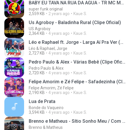
BABY EU TAVA NA RUA DA AGUA - TR MC MENOR RV (superfunkoriginal)
super funk original
2,559 KB
2 years ago
Kaue S.
Us Agroboy - Baladinha Rural (Clipe Oficial)
US Agroboy
2,364 KB
4 years ago
Kaue S.
Léo e Raphael ft. Jorge - Larga Aí Pra Ver (DVD Mar de Chapéu)
Léo & Raphael, Jorge
2,727 KB
4 years ago
Kaue S.
Pedro Paulo & Alex - Várias Bebê (Clipe Oficial)
Pedro Paulo & Alex
2,720 KB
4 years ago
Kaue S.
Felipe Amorim e Zé Felipe - Safadezinha (Clipe Oficial)
Felipe Amorim, Zé Felipe
2,190 KB
4 years ago
Kaue S.
Lua de Prata
Bonde do Vaqueiro
3,594 KB
4 years ago
Kaue S.
Brenno e Matheus - Sítio Sonho Meu / Com Grave (Bass Sertanejo)
Brenno & Matheus