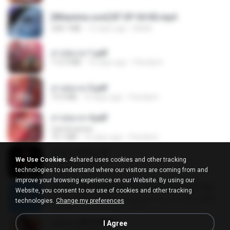
[Witanime.com] BT EP 04 HD.mp4
248.7 MB
13 days ago
BAXK
สาปสมรส 1.pdf
112.4 MB
16 days ago
Pandarin
สาปสมรส 3.pdf
73.4 MB
16 days ago
Pandarin
สาปสมรส 4.pdf
CamScanner
73.1 MB
16 days ago
Pandarin
ฉันมันก็ดีได้แค่นี้
We Use Cookies.
4shared uses cookies and other tracking
ฉันมันก็ดีได้แค่นี้
technologies to understand where our visitors are coming from and
4.2 MB
9 months ago
D
improve your browsing experience on our Website. By using our
ເຊົາຮ້ອງເຖົ້າຊິເອົາທໍ່ໃດ (เซาฮ้องเถ้าสิเอาเท่าใด) ບຸນເກີດ ຫນູຫ່ວງ ft. ໂສພາ ຈຸນທະລາ
Website, you consent to our use of cookies and other tracking
ເຊົາຮ້ອງເຖົ້າຊິເອົາທໍ່ໃດ (เซาฮ้องเถ้าสิเอาเท่าใด) ບຸນເກີດ ຫນູຫ່ວງ ft. ໂສພາ ຈຸນທະລາ
technologies.
Change my preferences
6.0 MB
2 months ago
But G.
กุหลาบ (KULARB)
I Agree