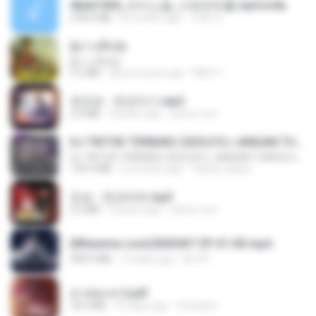
4b6d7436_바이노럴_사정컨트롤.mp4.m4a
278.6 MB
8 months ago
누빠 모.
ผู้บ่าวเสื้อปุ๋ย
ผู้บ่าวเสื้อปุ๋ย
5.2 MB
about a year ago
Mith 9.
유진표 - 천년지기.mp3
3.0 MB
4 years ago
castor-trot
DJ TIKTOK TERBARU 2025🎵DJ JANGAN TUNGGU LAMA LAMA NANTI LAMA LAMA 🎵DJ SEDIA AKU SEBELUM HUJAN
DJ TIKTOK TERBARU 2025🎵DJ JANGAN TUNGGU LAMA LAMA NANTI LAMA LAMA 🎵DJ SEDIA AKU SEBELUM HUJAN
199.4 MB
6 months ago
Yahya Lahiya
진성 - 천년바위.mp3
2.5 MB
4 years ago
castor-trot
[Witanime.com] BSKHKT EP 01 HD.mp4
408.9 MB
13 days ago
BLITR
สาปสมรส 2.pdf
78.3 MB
16 days ago
Pandarin