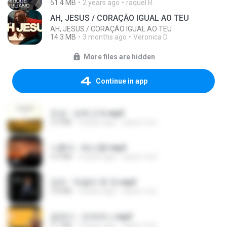
51.4 MB
2 years ago
raquel R.
AH, JESUS / CORAÇÃO IGUAL AO TEU
AH, JESUS / CORAÇÃO IGUAL AO TEU
14.3 MB
3 months ago
Veronica D.
More files are hidden
Continue in app
진성 - 보릿고개.mp3
3.4 MB
4 years ago
castor-trot
나훈아 - 테스형!.mp3
4.4 MB
4 years ago
castor-trot
강진 - 막걸리 한 잔.mp3
3.8 MB
4 years ago
castor-trot
금잔디 - 오라버니.mp3
3.1 MB
4 years ago
castor-trot