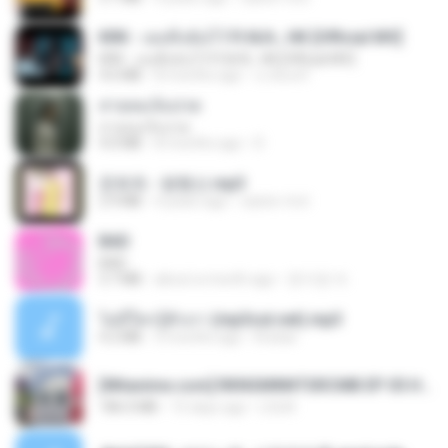
KRK - เธอทิ้งฉันไว้ Ft.N/A , HK [Official MV]
KRK - เธอทิ้งฉันไว้ Ft.N/A , HK [Official MV]
4.6 MB
8 months ago
นวมินทร์
สายลมเจ็บปวด
สายลมเจ็บปวด
4.0 MB
8 months ago
D
문희옥 - 평행선.mp3
2.9 MB
4 years ago
castor-trot
BAD
BAD
3.7 MB
about a month ago
문지영 여.
ไม่มีใครรู้ตัวเรา (mp3cut.net).mp3
4.2 MB
3 months ago
Kratae
[Witanime.com] RKNGMNNTSRCMB EP 05 HD.mp4
186.0 MB
15 days ago
LOLKI