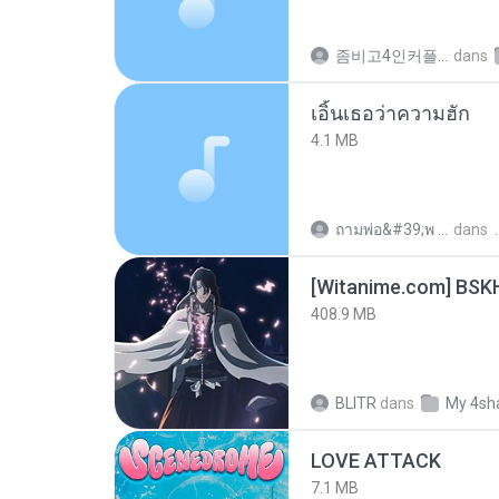
좀비고4인커플 좀.
dans
เอิ้นเธอว่าความฮัก
4.1 MB
ถามพ่อ&#39;พ ม.
dans
[Witanime.com] BSK
408.9 MB
BLITR
dans
My 4sh
LOVE ATTACK
7.1 MB