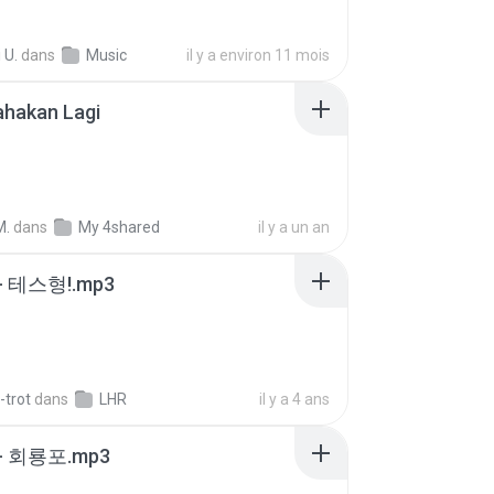
 U.
dans
Music
il y a environ 11 mois
ahakan Lagi
M.
dans
My 4shared
il y a un an
 테스형!.mp3
-trot
dans
LHR
il y a 4 ans
- 회룡포.mp3