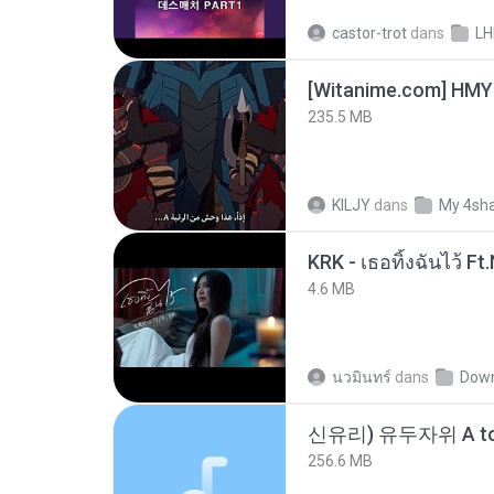
castor-trot
dans
LH
235.5 MB
KILJY
dans
My 4sh
4.6 MB
นวมินทร์
dans
Dow
신유리) 유두자위 A to
256.6 MB