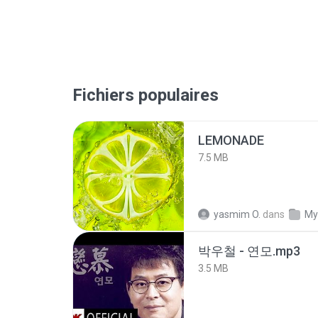
Fichiers populaires
LEMONADE
7.5 MB
yasmim O.
dans
My
박우철 - 연모.mp3
3.5 MB