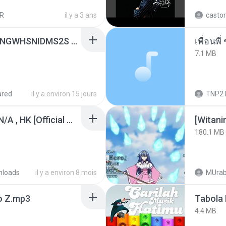
R
il y a 3 ans
castor
[Witanime.com] HMYNGWHSNIDMS2S EP 04 HD.mp4
7.1 MB
ared
il y a environ 15 jours
TNP2 
KRK - เธอทิ้งฉันไว้ Ft.N/A , HK [Official MV]
[Witan
180.1 MB
nloads
il y a environ 8 mois
MUrab
 Z.mp3
Tabola 
4.4 MB