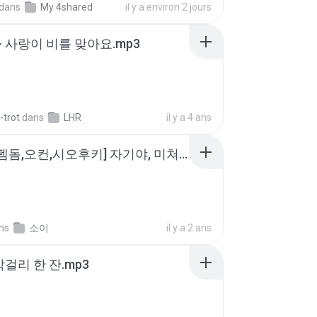
dans
My 4shared
il y a environ 2 jours
- 사랑이 비를 맞아요.mp3
-trot
dans
LHR
il y a 4 ans
소이 - [펨돔,오컨,시오후키] 자기야, 미쳐볼래 #남성향 #ASMR #펨돔 #여공남수 #19금.mp3
ns
소이
il y a 2 ans
막걸리 한 잔.mp3