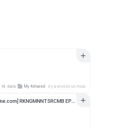
 여.
dans
My 4shared
il y a environ un mois
[Witanime.com] RKNGMNNTSRCMB EP 07 HD.mp4