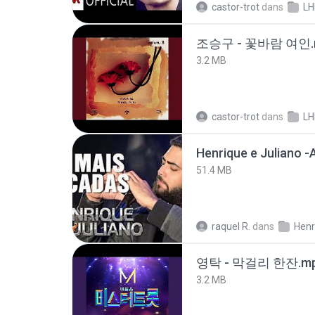
castor-trot
dans
LH
조승구 - 꽃바람 여인.
3.2 MB
castor-trot
dans
LH
51.4 MB
raquel R.
dans
영탁 - 막걸리 한잔.m
3.2 MB