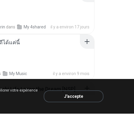
rin
dans
My 4shared
il y a environ 17 jours
ีได้แค่นี้
s
My Music
il y a environ 9 mois
Tomodachi Life Living the Dream [NSP].torrent
liorer votre expérience
J'accepte
ob
dans
My 4shared
il y a environ 2 mois