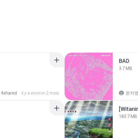
BAD
3.7 MB
 4shared
il y a environ 2 mois
문지영
183.7 MB