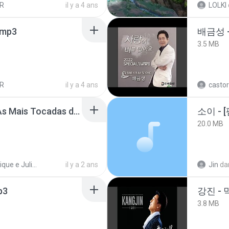
R
il y a 4 ans
LOLKI
mp3
배금성 
3.5 MB
R
il y a 4 ans
castor
Henrique e Juliano -As Mais Tocadas do Henrique e Juliano 2021 -Top Sertanejo 2021,Cd Completo 2021
20.0 MB
Henrique e Juliano
il y a 2 ans
Jin
da
p3
강진 - 
3.8 MB