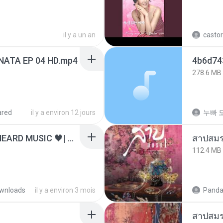
il y a un an
castor
NATA EP 04 HD.mp4
278.6 MB
ared
il y a environ 12 jours
누빠 모
ไม่มีใครรู้ตัวเรา– UNHEARD MUSIC 🖤| Official Lyric Video | เพลงสู้ชีวิต
สาปสมร
112.4 MB
wnloads
il y a environ 3 mois
Panda
สาปสมร