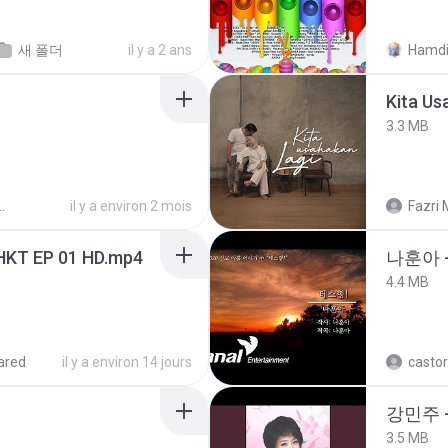
새 폴더
il y a 2 ans
Hamdi
Kita Us
3.3 MB
il y a environ 2 mois
Fazri 
HKT EP 01 HD.mp4
나훈아 -
4.4 MB
ared
il y a environ 14 jours
castor
강민주 
3.5 MB