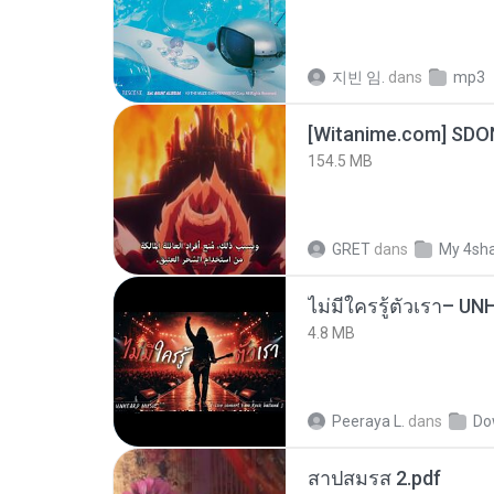
지빈 임.
dans
mp3
[Witanime.com] SDO
154.5 MB
GRET
dans
My 4sh
4.8 MB
Peeraya L.
dans
Do
สาปสมรส 2.pdf