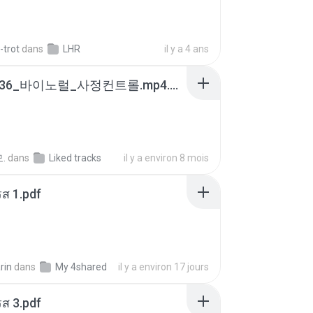
-trot
dans
LHR
il y a 4 ans
4b6d7436_바이노럴_사정컨트롤.mp4.m4a
.
dans
Liked tracks
il y a environ 8 mois
ส 1.pdf
rin
dans
My 4shared
il y a environ 17 jours
ส 3.pdf