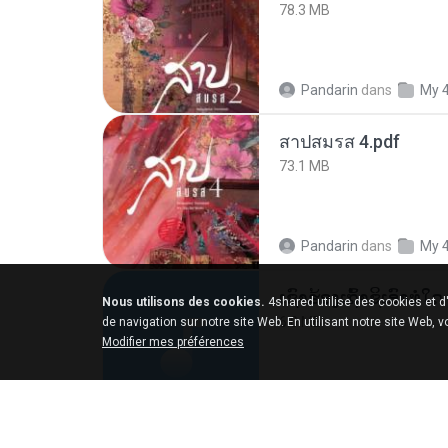
78.3 MB
Pandarin
dans
My 
สาปสมรส 4.pdf
73.1 MB
Pandarin
dans
My 
Nous utilisons des cookies.
4shared utilise des cookies et d
6.0 MB
de navigation sur notre site Web. En utilisant notre site Web, 
Modifier mes préférences
But G.
dans
My 4sh