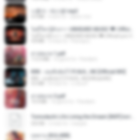
나훈아 - 테스형!.mp3
4.4 MB
4 anni fa
castor-trot
ไม่มีใครรู้ตัวเรา– UNHEARD MUSIC 🖤| Official Lyric Video | เพลงสู้ชีวิต
ไม่มีใครรู้ตัวเรา– UNHEARD MUSIC 🖤| Official Lyric Video | เพลงสู้ชีวิต
4.8 MB
3 mesi fa
Peeraya L.
สาปสมรส 1.pdf
112.4 MB
16 giorni fa
Pandarin
KRK - เธอทิ้งฉันไว้ Ft.N/A , HK [Official MV]
KRK - เธอทิ้งฉันไว้ Ft.N/A , HK [Official MV]
4.6 MB
8 mesi fa
นวมินทร์
สาปสมรส 3.pdf
73.4 MB
16 giorni fa
Pandarin
Tomodachi Life Living the Dream [NSP].torrent
252 KB
2 mesi fa
margob
กุหลาบ (KULARB)