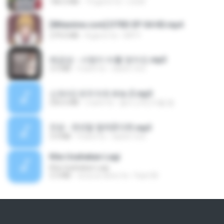
186.0 MB
14 giorni fa
LOLKI
[Witanime.com] DTRD EP 04 HD.mp4
279.0 MB
8 giorni fa
DRTY
배금성 - 사랑이 비를 맞아요.mp3
3.5 MB
4 anni fa
castor-trot
신유리) 유두자위 A to Z.mp3
256.6 MB
2 anni fa
좀비고4인커플 좀.
진성 - 천년을 빌려준다면.mp3
3.4 MB
4 anni fa
castor-trot
Kita Usahakan Lagi
Kita Usahakan Lagi
3.3 MB
circa un anno fa
Fazri M.