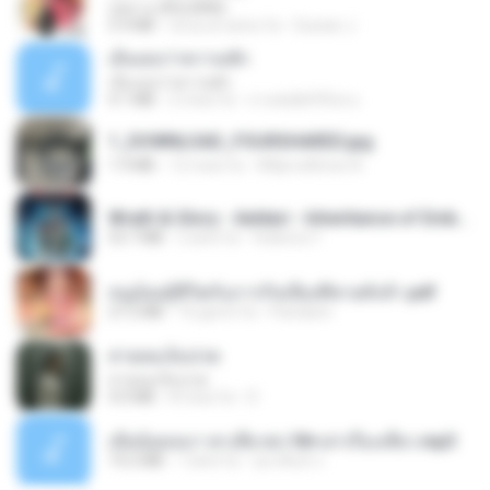
กุหลาบ (KULARB)
5.9 MB
circa un anno fa
Suwan J.
เอิ้นเธอว่าความฮัก
เอิ้นเธอว่าความฮัก
4.1 MB
2 mesi fa
ถามพ่อ&#39;พ ม.
1_DOWNLOAD_FOURSHARED.jpg
1.9 MB
12 mesi fa
Wtlprodthree A.
Wrath & Glory - Aeldari - Inheritance of Embers.pdf
53.7 MB
2 anni fa
federico f
หนูน้อยสู้ชีวิตกับภารกิจเลี้ยงพี่ชายทั้งห้า.pdf
27.2 MB
16 giorni fa
Pandarin
สายลมเจ็บปวด
สายลมเจ็บปวด
4.0 MB
8 mesi fa
D
เมียน้อยเหงา พาเสียวค่ะ18+เล่าเรื่องเสียว.mp3
14.2 MB
7 anni fa
อมรพันธ์ จ.