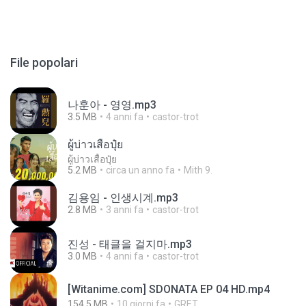
File popolari
나훈아 - 영영.mp3
3.5 MB
4 anni fa
castor-trot
ผู้บ่าวเสื้อปุ๋ย
ผู้บ่าวเสื้อปุ๋ย
5.2 MB
circa un anno fa
Mith 9.
김용임 - 인생시계.mp3
2.8 MB
3 anni fa
castor-trot
진성 - 태클을 걸지마.mp3
3.0 MB
4 anni fa
castor-trot
[Witanime.com] SDONATA EP 04 HD.mp4
154.5 MB
10 giorni fa
GRET