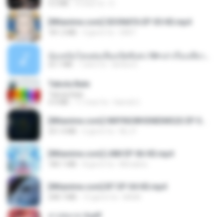
4.2 MB
9 mesi fa
D
[Witanime.com] SDONATA EP 05 HD.mp4
181.2 MB
3 giorni fa
GRET
น้องหนิงโดนพ่อเลี้ยงเปิดซิงค่ะ18+เล่าเรื่องเสียว.mp3
25.1 MB
7 anni fa
lambcr2 ..
Tabola Bale
Tabola Bale
4.4 MB
11 mesi fa
Hamdi U.
[Witanime.com] HMYNGWHSNIDMS2S EP 05 HD.mp4
251.4 MB
6 giorni fa
KILJY
[Witanime.com] LNM EP 06 HD.mp4
180.1 MB
8 giorni fa
MUrabito
[Witanime.com] BT EP 04 HD.mp4
248.7 MB
12 giorni fa
BAXK
สาปสมรส 4.pdf