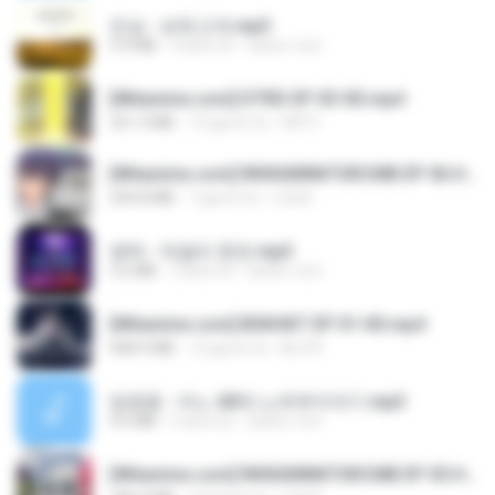
진성 - 보릿고개.mp3
3.4 MB
4 anni fa
castor-trot
[Witanime.com] DTRD EP 03 HD.mp4
321.3 MB
15 giorni fa
DRTY
[Witanime.com] RKNGMNNTSRCMB EP 06 HD.mp4
294.8 MB
7 giorni fa
LOLKI
영탁 - 막걸리 한잔.mp3
3.2 MB
3 anni fa
castor-trot
[Witanime.com] BSKHKT EP 01 HD.mp4
408.9 MB
12 giorni fa
BLITR
임영웅 - 어느 60대 노부부이야기.mp3
4.6 MB
4 anni fa
castor-trot
[Witanime.com] RKNGMNNTSRCMB EP 05 HD.mp4