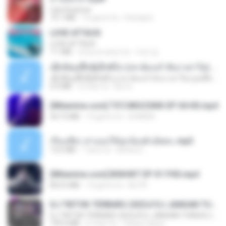
CamScanner
73.1 MB
16 giorni fa
Pandarin
LOVE ATTACK
LOVE ATTACK
7.1 MB
circa un anno fa
지빈 임.
ເຊົາຮ້ອງເຖົ້າຊິເອົາທໍ່ໃດ (เซาฮ้องเถ้าสิเอาเท่าใด) ບຸນເກີດ ຫນູຫ່ວງ ft. ໂສພາ ຈຸນທະລາ
ເຊົາຮ້ອງເຖົ້າຊິເອົາທໍ່ໃດ (เซาฮ้องเถ้าสิเอาเท่าใด) ບຸນເກີດ ຫນູຫ່ວງ ft. ໂສພາ ຈຸນທະລາ
6.0 MB
2 mesi fa
But G.
[Witanime.com] TSTJWGCDMS EP 04 HD.mp4
567.0 MB
14 giorni fa
DOMISR
เรื่องเสียว สาแอบให้ลูกน้องผัวเย็ดคะ.mp3
13.6 MB
7 anni fa
lambcr2 ..
[Witanime.com] BSKHKT EP 01 FHD.mp4
853.0 MB
12 giorni fa
BLITR
DJ TIKTOK TERBARU 2025🎵DJ JANGAN TUNGGU LAMA LAMA NANTI LAMA LAMA 🎵DJ SEDIA AKU SEBELUM HUJAN
DJ TIKTOK TERBARU 2025🎵DJ JANGAN TUNGGU LAMA LAMA NANTI LAMA LAMA 🎵DJ SEDIA AKU SEBELUM HUJAN
199.4 MB
6 mesi fa
Yahya Lahiya