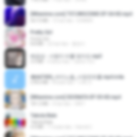
[Witanime.com] TSTJWGCDMS EP 04 HD.mp4
567.0 MB
15 hari lalu
DOMISR
Pretty Girl
Pretty Girl
8.8 MB
22 hari lalu
황영지
배금성 - 사랑이 비를 맞아요.mp3
3.5 MB
4 tahun lalu
castor-trot
4b6d7436_바이노럴_사정컨트롤.mp4.m4a
278.6 MB
8 bulan lalu
누빠 모.
[Witanime.com] SDONATA EP 05 HD.mp4
181.2 MB
4 hari lalu
GRET
Tabola Bale
Tabola Bale
4.4 MB
11 bulan lalu
Hamdi U.