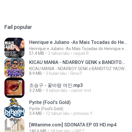
Fail popular
Henrique e Juliano -As Mais Tocadas do Henrique e Juliano 2021 -Top Sertanejo 2021,Cd Completo 2021
Henrique e Juliano -As Mais Tocadas do Henrique e Juliano 2021 -Top Sertanejo 2021,Cd Completo 2021
51.4 MB
2 tahun lalu
raquel R.
KICAU MANIA - NDARBOY GENK x BANDITOZ YAOW 86 (OFFICIAL LYRIC VIDEO) GAS POL NDANGAK
KICAU MANIA - NDARBOY GENK x BANDITOZ YAOW 86 (OFFICIAL LYRIC VIDEO) GAS POL NDANGAK
8.9 MB
3 bulan lalu
Rina P.
조승구 - 꽃바람 여인.mp3
3.2 MB
4 tahun lalu
castor-trot
Pyrite (Fool's Gold)
Pyrite (Fool's Gold)
3.4 MB
12 tahun lalu
princess Y.
[Witanime.com] SDONATA EP 03 HD.mp4
140.6 MB
18 hari lalu
GRET