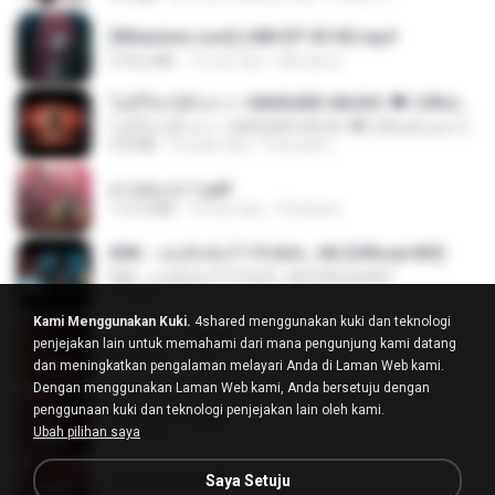
[Witanime.com] LNM EP 05 HD.mp4
218.6 MB
16 hari lalu
MUrabito
ไม่มีใครรู้ตัวเรา– UNHEARD MUSIC 🖤| Official Lyric Video | เพลงสู้ชีวิต
ไม่มีใครรู้ตัวเรา– UNHEARD MUSIC 🖤| Official Lyric Video | เพลงสู้ชีวิต
4.8 MB
3 bulan lalu
Peeraya L.
สาปสมรส 1.pdf
112.4 MB
16 hari lalu
Pandarin
KRK - เธอทิ้งฉันไว้ Ft.N/A , HK [Official MV]
KRK - เธอทิ้งฉันไว้ Ft.N/A , HK [Official MV]
4.6 MB
8 bulan lalu
นวมินทร์
Kami Menggunakan Kuki.
4shared menggunakan kuki dan teknologi
สาปสมรส 2.pdf
penjejakan lain untuk memahami dari mana pengunjung kami datang
78.3 MB
16 hari lalu
Pandarin
dan meningkatkan pengalaman melayari Anda di Laman Web kami.
Dengan menggunakan Laman Web kami, Anda bersetuju dengan
penggunaan kuki dan teknologi penjejakan lain oleh kami.
สาปสมรส 3.pdf
Ubah pilihan saya
73.4 MB
16 hari lalu
Pandarin
สาปสมรส 4.pdf
Saya Setuju