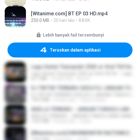
[Witanime.com] BT EP 03 HD.mp4
250.0 MB
20 hari lalu
BAXK
Lebih banyak fail tersembunyi
Teruskan dalam aplikasi
Lagu Santai Terpopuler 2026 🔥 Viral TikTok — Lagu Pop Indonesia Terbaru & Paling Hits 2026
Lagu Santai Terpopuler 2026 🔥 Viral TikTok — Lagu Pop Indonesia Terbaru & Paling Hits 2026
65.1 MB
3 bulan lalu
Azis N.
DJ TIKTOK TERBARU 2025🎵DJ JANGAN TUNGGU LAMA LAMA NANTI LAMA LAMA 🎵DJ SEDIA AKU SEBELUM HUJAN
DJ TIKTOK TERBARU 2025🎵DJ JANGAN TUNGGU LAMA LAMA NANTI LAMA LAMA 🎵DJ SEDIA AKU SEBELUM HUJAN
199.4 MB
6 bulan lalu
Yahya Lahiya
ADELLA TERBARU - JANGAN TUNGGU LAMA LAMA - GELAS RETAK - OM ADELLA FULL ALBUM TERBARU 2026
ADELLA TERBARU - JANGAN TUNGGU LAMA LAMA - GELAS RETAK - OM ADELLA FULL ALBUM TERBARU 2026
133.0 MB
4 bulan lalu
Cuplis
[Witanime.com] KWONMSNITIK1NGTDNN EP 05 HD.mp4
178.3 MB
7 hari lalu
JUVIA