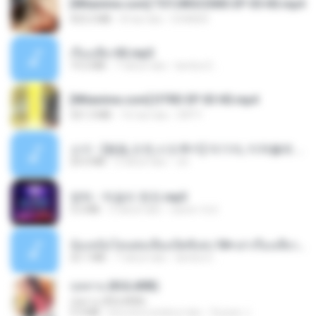
[Witanime.com] TSTJWGCDMS EP 05 HD.mp4
423.2 MB
8 hari lalu
DOMISR
เรื่องเสียว92.mp3
19.2 MB
7 tahun lalu
lambcr2 ..
[Witanime.com] DTRD EP 03 HD.mp4
321.3 MB
16 hari lalu
DRTY
소이 - [펨돔,오컨,시오후키] 자기야, 미쳐볼래 #남성향 #ASMR #펨돔 #여공남수 #19금.mp3
20.0 MB
2 tahun lalu
Jin
영탁 - 막걸리 한잔.mp3
3.2 MB
3 tahun lalu
castor-trot
น้องหนิงโดนพ่อเลี้ยงเปิดซิงค่ะ18+เล่าเรื่องเสียว.mp3
25.1 MB
7 tahun lalu
lambcr2 ..
กุหลาบ (KULARB)
กุหลาบ (KULARB)
5.9 MB
kira-kira setahun lalu
Suwan J.