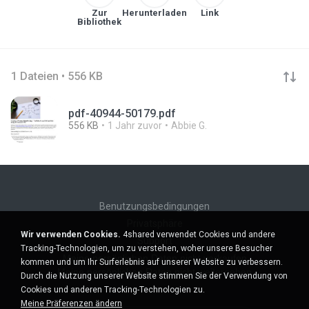
Zur
Herunterladen
Link
Bibliothek
1 Dateien • 556 KB
pdf-40944-50179.pdf
556 KB
1 Jahr zuvor
Abbie G.
Benutzungsbedingungen
Privatsphäre
Wir verwenden Cookies.
4shared verwendet Cookies und andere
Support
Tracking-Technologien, um zu verstehen, woher unsere Besucher
Meine persönlichen Daten nicht verkaufen
kommen und um Ihr Surferlebnis auf unserer Website zu verbessern.
Meine persönlichen Daten nicht weitergeben
Durch die Nutzung unserer Website stimmen Sie der Verwendung von
Cookies und anderen Tracking-Technologien zu.
Meine Präferenzen ändern