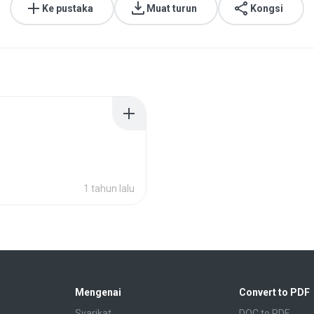
Ke pustaka
Muat turun
Kongsi
1 tahun lalu
Mengenai
Convert to PDF
Syarikat
DOC to PDF