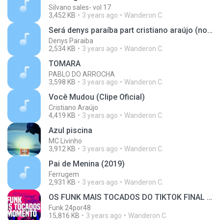
Silvano sales- vol 17
3,452 KB
3 years ago
Wanderon C.
Será denys paraíba part cristiano araújo (nova versão)
Denys Paraiba
2,534 KB
3 years ago
Wanderon C.
TOMARA
PABLO DO ARROCHA
3,598 KB
3 years ago
Wanderon C.
Você Mudou (Clipe Oficial)
Cristiano Araújo
4,419 KB
3 years ago
Wanderon C.
Azul piscina
MC Livinho
3,912 KB
3 years ago
Wanderon C.
Pai de Menina (2019)
Ferrugem
2,931 KB
3 years ago
Wanderon C.
OS FUNK MAIS TOCADOS DO TIKTOK FINAL DE ANO 2022 2023 - SET DE FUNK 2022 2023 - PLAYLIST DE FUNK
Funk 24por48
15,816 KB
3 years ago
Wanderon C.