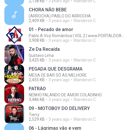
2,138 KB
3 years ago
Wanderon C.
CHORA NÃO BEBE
(ARROCHA) PABLO DO ARROCHA
2,409 KB
3 years ago
Wanderon C.
01 - Pecado de amor
Pablo A Voz Romântica | VOL.2 | www.PORTALDOARROCHA.com.br
3,908 KB
3 years ago
Wanderon C.
Ze Da Recaída
Gustavo Lima
3,425 KB
3 years ago
Wanderon C.
PEGADA QUE DESGRAMA
MESA DE BAR SÓ AS MELHORE
2,455 KB
3 years ago
Wanderon C.
PATRÂO
NENHO FALANDO DE AMOR COLADINHO
3,486 KB
3 years ago
Wanderon C.
09 - MOTOBOY DO DELIVERY
Tierry
2,529 KB
3 years ago
Wanderon C.
06 - Lágrimas vão e vem