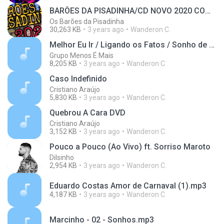
BARÕES DA PISADINHA/CD NOVO 2020 COMPLETO
Os Barões da Pisadinha
30,263 KB
3 years ago
Wanderon C.
Melhor Eu Ir / Ligando os Fatos / Sonho de Amor / Deixa Eu Te Querer (Ao Vivo) [feat. Di Propósito & Vou Zuar]
Grupo Menos É Mais
8,205 KB
3 years ago
Wanderon C.
Caso Indefinido
Cristiano Araújo
5,830 KB
3 years ago
Wanderon C.
Quebrou A Cara DVD
Cristiano Araújo
3,152 KB
3 years ago
Wanderon C.
Pouco a Pouco (Ao Vivo) ft. Sorriso Maroto
Dilsinho
2,954 KB
3 years ago
Wanderon C.
Eduardo Costas Amor de Carnaval (1).mp3
4,187 KB
3 years ago
Wanderon C.
Marcinho - 02 - Sonhos.mp3