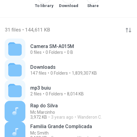
To library
Download
Share
31 files • 144,611 KB
Camera SM-A015M
0
files
0
Folders
0 B
Downloads
147
files
0
Folders
1,839,307 KB
mp3 buiu
2
files
0
Folders
8,014 KB
Rap do Silva
Mc Marcinho
3,972 KB
3 years ago
Wanderon C.
Familia Grande Complicada
Mc Smith