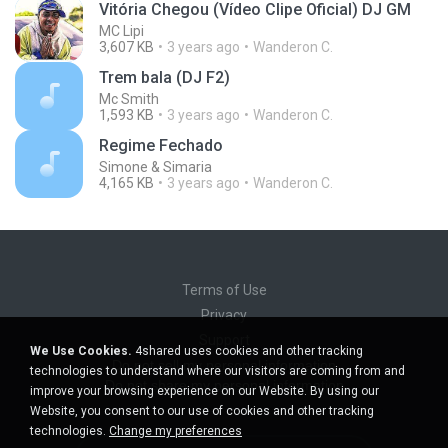
Vitória Chegou (Vídeo Clipe Oficial) DJ GM
MC Lipi
3,607 KB
3 years ago
Wanderon C.
Trem bala (DJ F2)
Mc Smith
1,593 KB
3 years ago
Wanderon C.
Regime Fechado
Simone & Simaria
4,165 KB
3 years ago
Wanderon C.
Terms of Use
Privacy
Support
We Use Cookies.
4shared uses cookies and other tracking
Do not sell my personal information
technologies to understand where our visitors are coming from and
Do not share my personal information
improve your browsing experience on our Website. By using our
Website, you consent to our use of cookies and other tracking
technologies.
Change my preferences