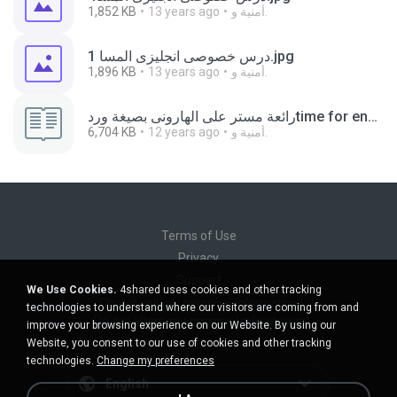
أمنية و.
13 years ago
1,852 KB
درس خصوصى انجليزى المسا 1.jpg
أمنية و.
13 years ago
1,896 KB
رائعة مستر على الهارونى بصيغة وردtime for englishكاملة ترم ثانى للخامس الإبتدائى2014.doc
أمنية و.
12 years ago
6,704 KB
Terms of Use
Privacy
Support
We Use Cookies.
4shared uses cookies and other tracking
Do not sell my personal information
technologies to understand where our visitors are coming from and
Do not share my personal information
improve your browsing experience on our Website. By using our
Website, you consent to our use of cookies and other tracking
technologies.
Change my preferences
English