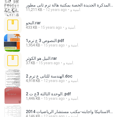
المذكرة الجديدة الخصة بمكتبة هالة ترم ثانى مطورtime for english للثانى الإبتدائى2014.doc
أمنية و.
12 years ago
11,211 KB
النحو.rar
أمنية و.
15 years ago
433 KB
النصوص 3 ع ترم1.pdf
أمنية و.
15 years ago
1,954 KB
النيل هو الكوثر.rar
أمنية و.
15 years ago
37 KB
الهندسة للثانى ع ترم 2.doc
أمنية و.
12 years ago
4,918 KB
الوحدة الثالثة 3ع ت 2..pdf
أمنية و.
15 years ago
1,446 KB
امتحان الاستاتيكا واجابته-مكتب مستشار الرياضيات 2014.pdf
أمنية و.
12 years ago
4,146 KB