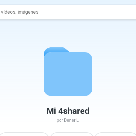
Mi 4shared
por
Dener L.