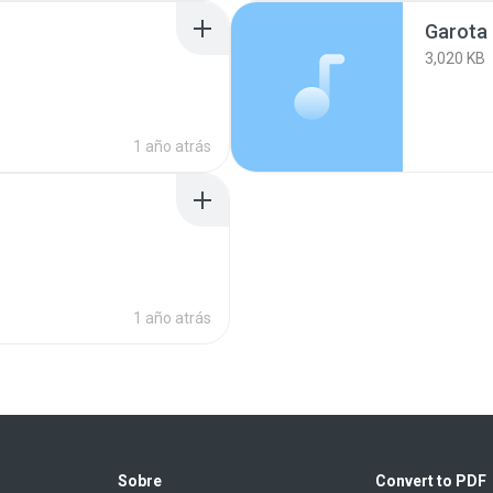
Garota
3,020 KB
1 año atrás
1 año atrás
Sobre
Convert to PDF