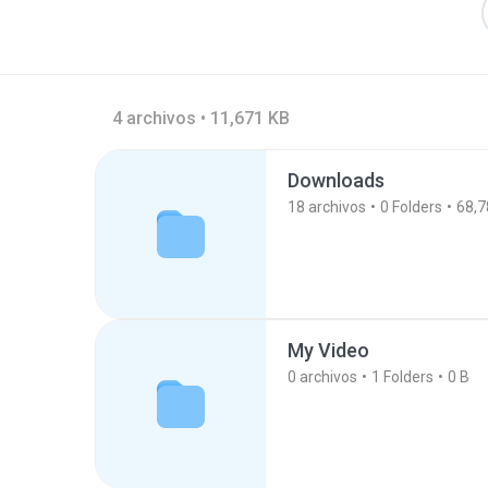
4 archivos • 11,671 KB
Downloads
18
archivos
0
Folders
68,7
My Video
0
archivos
1
Folders
0 B