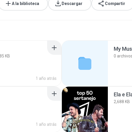
A la biblioteca
Descargar
Compartir
My Mus
85 KB
0
archivo
1 año atrás
Ela e El
2,688 KB
1 año atrás