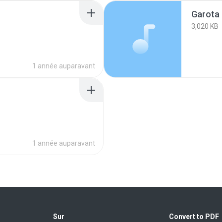
Garota
3,020 KB
1 année auparavant
1 année auparavant
Sur
Convert to PDF