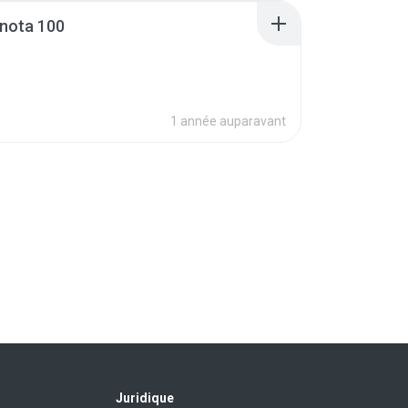
 nota 100
1 année auparavant
Juridique