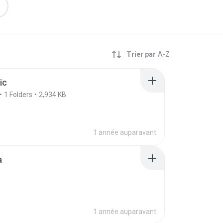
Trier par
A-Z
ic
1
Folders
2,934 KB
1 année auparavant
a
1 année auparavant