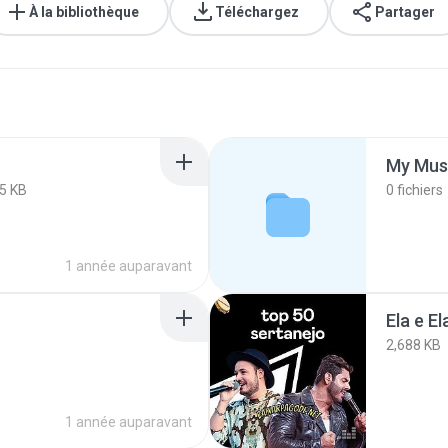
À la bibliothèque
Téléchargez
Partager
My Mus
5 KB
0
fichiers
1 année auparavant
Ela e El
2,688 KB
1 année auparavant