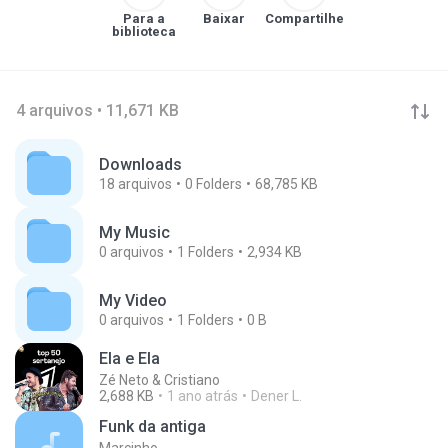
Para a
Baixar
Compartilhe
biblioteca
4 arquivos • 11,671 KB
Downloads
18
arquivos
0
Folders
68,785 KB
My Music
0
arquivos
1
Folders
2,934 KB
My Video
0
arquivos
1
Folders
0 B
Ela e Ela
Zé Neto & Cristiano
2,688 KB
1 ano atrás
Dener L.
Funk da antiga