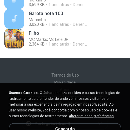
Marcinho
3,599 KB
1 ano atrás
Dener L.
Garota nota 100
Marcinho
3,020 KB
1 ano atrás
Dener L.
Filho
MC Marks; Mc Lele JP
2,364 KB
1 ano atrás
Dener L.
Termos de Uso
Privacidade
Apoio
Usamos Cookies.
O 4shared utiliza cookies e outras tecnologias de
Não venda minhas informações pessoais
rastreamento para entender de onde vêm nossos visitantes e
Não compartilhe minhas informações pessoais
melhorar a sua experiência de navegação em nosso Website. Ao
usar nosso Website, você concorda com o nosso uso de cookies e
outras tecnologias de rastreamento.
Alterar minhas preferências
Português (Brasil)
Concordo