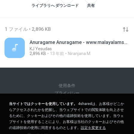
ライブラリへ
ダウンロード
共有
1 ファイル • 2,896 KB
Anuragame Anuragame - www.malayalamsonglyrics.net
KJ Yesudas
2,896 KB
13 年前
Niranjana M.
使用条件
プライバシー
サポート
当サイトではクッキーを使用しています。
4sharedは、お客様がどこか
個人情報を販売しない
らアクセスされたかを把握し、当ウェブサイトでの閲覧体験を向上させ
個人情報を共有しない
るために、クッキーおよびその他の追跡技術を使用しています。当ウェ
ブサイトを使用することにより、お客様は当社のクッキーおよびその他
の追跡技術の使用に同意するものとします。
設定を変更する