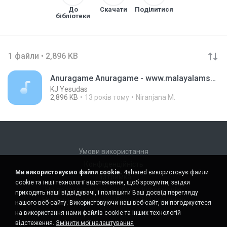
До
Скачати
Поділитися
бібліотеки
1 файли • 2,896 KB
Anuragame Anuragame - www.malayalamsonglyrics.net
KJ Yesudas
2,896 KB
13 років тому
Niranjana M.
Умови використання
Конфіденційність
Ми використовуємо файли cookie.
4shared використовує файли
Підтримка
cookie та інші технології відстеження, щоб зрозуміти, звідки
Не продавати мою особисту інформацію
приходять наші відвідувачі, і поліпшити Ваш досвід перегляду
Не ділитися моєю особистою інформацією
нашого веб-сайту. Використовуючи наш веб-сайт, ви погоджуєтеся
на використання нами файлів cookie та інших технологій
відстеження.
Змінити мої налаштування