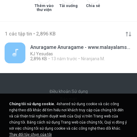
Thêm vào
Tải xuống
Chia sẻ
thư viện
1 các tập tin • 2,896 KB
Anuragame Anuragame - www.malayalamsonglyrics.net
KJ Yesudas
2,896 KB
13 năm trước
Niranjana M.
Điều khoản Sử dụng
Bảo mật
Chúng tôi sử dụng cookie.
4shared sử dụng cookie và các công
Hỗ trợ
nghệ theo dõi khác để tìm hiểu nơi khách truy cập của chúng tôi đến
Không bán thông tin cá nhân của tôi
và cải thiện trải nghiệm duyệt web của Quý vị trên Trang web của
Không chia sẻ thông tin cá nhân của tôi
chúng tôi. Bằng cách sử dụng Trang web của chúng tôi, Quý vị đồng ý
với việc chúng tôi sử dụng cookie và các công nghệ theo dõi khác.
Thay đổi tùy chọn của tôi