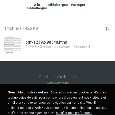
À la
Téléchargez
Partager
bibliothèque
1 fichiers • 426 KB
pdf-12392-98548.html
426 KB
3 mois auparavant
Maurice N.
Conditions d'utilisation
Confidentialité
Assistance
Nous utilisons des cookies.
4shared utilise des cookies et d'autres
Ne vendez pas mes informations personnelles
technologies de suivi pour comprendre d'où viennent nos visiteurs et
Ne pas partager mes informations personnelles
améliorer votre expérience de navigation sur notre site Web. En
utilisant notre site Web, vous consentez à notre utilisation de cookies
et d'autres technologies de suivi.
Modifier mes préférences