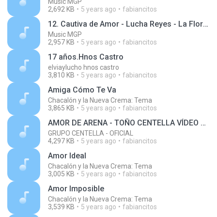
Music MGP
2,692 KB
5 years ago
fabiancitos
12. Cautiva de Amor - Lucha Reyes - La Flor de la Canela, Vol. 1 - Serie Regresa
Music MGP
2,957 KB
5 years ago
fabiancitos
17 años.Hnos Castro
elviaylucho hnos castro
3,810 KB
5 years ago
fabiancitos
Amiga Cómo Te Va
Chacalón y la Nueva Crema: Tema
3,865 KB
5 years ago
fabiancitos
AMOR DE ARENA - TOÑO CENTELLA VÍDEO CLIP OFICIAL
GRUPO CENTELLA - OFICIAL
4,297 KB
5 years ago
fabiancitos
Amor Ideal
Chacalón y la Nueva Crema: Tema
3,005 KB
5 years ago
fabiancitos
Amor Imposible
Chacalón y la Nueva Crema: Tema
3,539 KB
5 years ago
fabiancitos