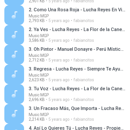
2,901 KB
5 years ago
fabiancitos
2. Como Una Rosa Roja - Lucha Reyes En Vivo
Music MGP
2,793 KB
5 years ago
fabiancitos
2. Ya Ves - Lucha Reyes - La Flor de la Canela, Vol. 1 - Serie Regresa
Music MGP
3,586 KB
5 years ago
fabiancitos
3. Oh Pintor - Manuel Donayre - Perú Místico y Criollo
Music MGP
2,712 KB
5 years ago
fabiancitos
3. Regresa - Lucha Reyes - Siempre Te Ayudaré, Vol. 3 - Serie Regresa
Music MGP
2,623 KB
5 years ago
fabiancitos
3. Tu Voz - Lucha Reyes - La Flor de la Canela, Vol. 1 - Serie Regresa
Music MGP
2,696 KB
5 years ago
fabiancitos
3. Un Fracaso Más, Que Importa - Lucha Reyes - Propiedad Privada, Vol. 2 - Serie Regresa
Music MGP
2,214 KB
5 years ago
fabiancitos
4. Así Lo Quieres Tú - Lucha Reyes - Propiedad Privada, Vol. 2 - Serie Regresa