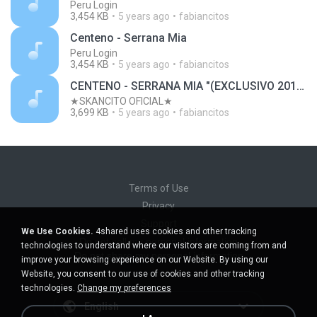
Peru Login
3,454 KB
5 years ago
fabiancitos
Centeno - Serrana Mia
Peru Login
3,454 KB
5 years ago
fabiancitos
CENTENO - SERRANA MIA "(EXCLUSIVO 2015)"
★SKANCITO OFICIAL★
3,699 KB
5 years ago
fabiancitos
Terms of Use
Privacy
Support
We Use Cookies.
4shared uses cookies and other tracking
Do not sell my personal information
technologies to understand where our visitors are coming from and
Do not share my personal information
improve your browsing experience on our Website. By using our
Website, you consent to our use of cookies and other tracking
technologies.
Change my preferences
English