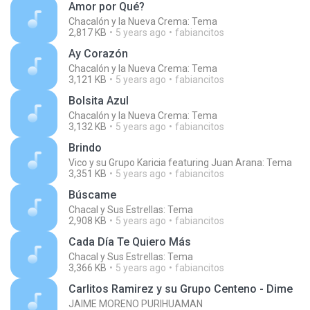
Amor por Qué?
Chacalón y la Nueva Crema: Tema
2,817 KB
5 years ago
fabiancitos
Ay Corazón
Chacalón y la Nueva Crema: Tema
3,121 KB
5 years ago
fabiancitos
Bolsita Azul
Chacalón y la Nueva Crema: Tema
3,132 KB
5 years ago
fabiancitos
Brindo
Vico y su Grupo Karicia featuring Juan Arana: Tema
3,351 KB
5 years ago
fabiancitos
Búscame
Chacal y Sus Estrellas: Tema
2,908 KB
5 years ago
fabiancitos
Cada Día Te Quiero Más
Chacal y Sus Estrellas: Tema
3,366 KB
5 years ago
fabiancitos
Carlitos Ramirez y su Grupo Centeno - Dime
JAIME MORENO PURIHUAMAN