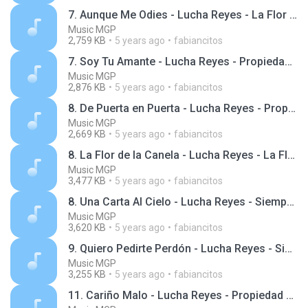
7. Aunque Me Odies - Lucha Reyes - La Flor de la Canela, Vol. 1 - Serie Regresa
Music MGP
2,759 KB
5 years ago
fabiancitos
7. Soy Tu Amante - Lucha Reyes - Propiedad Privada, Vol. 2 - Serie Regresa
Music MGP
2,876 KB
5 years ago
fabiancitos
8. De Puerta en Puerta - Lucha Reyes - Propiedad Privada, Vol. 2 - Serie Regresa
Music MGP
2,669 KB
5 years ago
fabiancitos
8. La Flor de la Canela - Lucha Reyes - La Flor de la Canela, Vol. 1 - Serie Regresa
Music MGP
3,477 KB
5 years ago
fabiancitos
8. Una Carta Al Cielo - Lucha Reyes - Siempre Te Ayudaré, Vol. 3 - Serie Regresa
Music MGP
3,620 KB
5 years ago
fabiancitos
9. Quiero Pedirte Perdón - Lucha Reyes - Siempre Te Ayudaré, Vol. 3 - Serie Regresa
Music MGP
3,255 KB
5 years ago
fabiancitos
11. Cariño Malo - Lucha Reyes - Propiedad Privada, Vol. 2 - Serie Regresa