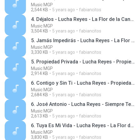
Music MGP
2,544 KB
5 years ago
fabiancitos
4. Déjalos - Lucha Reyes - La Flor de la Canela, Vol. 1 - Serie Regresa
Music MGP
3,504 KB
5 years ago
fabiancitos
5. Jamás Impedirás - Lucha Reyes - La Flor de la Canela, Vol. 1 - Serie Regresa
Music MGP
3,330 KB
5 years ago
fabiancitos
5. Propiedad Privada - Lucha Reyes - Propiedad Privada, Vol. 2 - Serie Regresa
Music MGP
2,914 KB
5 years ago
fabiancitos
6. Contigo y Sin Ti - Lucha Reyes - Propiedad Privada, Vol. 2 - Serie Regresa
Music MGP
2,684 KB
5 years ago
fabiancitos
6. José Antonio - Lucha Reyes - Siempre Te Ayudaré, Vol. 3 - Serie Regresa
Music MGP
2,613 KB
5 years ago
fabiancitos
6. Tuya Es Mi Vida - Lucha Reyes - La Flor de la Canela, Vol. 1 - Serie Regresa
Music MGP
3,830 KB
5 years ago
fabiancitos