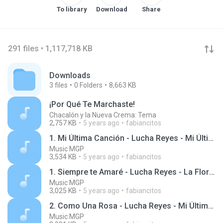
To library
Download
Share
291 files • 1,117,718 KB
Downloads
3
files
0
Folders
8,663 KB
¡Por Qué Te Marchaste!
Chacalón y la Nueva Crema: Tema
2,757 KB
5 years ago
fabiancitos
1. Mi Última Canción - Lucha Reyes - Mi Última Canción, Vol. 5 - Serie Regresa
Music MGP
3,534 KB
5 years ago
fabiancitos
1. Siempre te Amaré - Lucha Reyes - La Flor de la Canela, Vol. 1 - Serie Regresa
Music MGP
3,025 KB
5 years ago
fabiancitos
2. Como Una Rosa - Lucha Reyes - Mi Última Canción, Vol. 5 - Serie Regresa
Music MGP