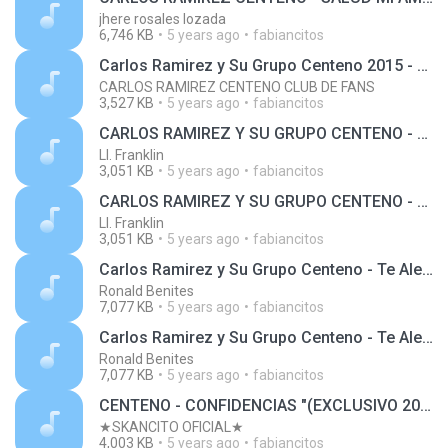
jhere rosales lozada
6,746 KB
5 years ago
fabiancitos
Carlos Ramirez y Su Grupo Centeno 2015 - Mujer Sin Corazon En Vivo
CARLOS RAMIREZ CENTENO CLUB DE FANS
3,527 KB
5 years ago
fabiancitos
CARLOS RAMIREZ Y SU GRUPO CENTENO - PERDONAME
Ll. Franklin
3,051 KB
5 years ago
fabiancitos
CARLOS RAMIREZ Y SU GRUPO CENTENO - PERDONAME
Ll. Franklin
3,051 KB
5 years ago
fabiancitos
Carlos Ramirez y Su Grupo Centeno - Te Alejas
Ronald Benites
7,077 KB
5 years ago
fabiancitos
Carlos Ramirez y Su Grupo Centeno - Te Alejas
Ronald Benites
7,077 KB
5 years ago
fabiancitos
CENTENO - CONFIDENCIAS "(EXCLUSIVO 2015)"
★SKANCITO OFICIAL★
4,003 KB
5 years ago
fabiancitos