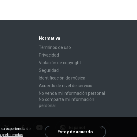
Normativa
Términos de uso
Privacidad
Violación de copyright
Seguridad
Identificación de música
Acuerdo de nivel de servicio
No venda mi información personal
No comparta mi información
personal
Español
 su experiencia de
Estoy de acuerdo
 preferencias