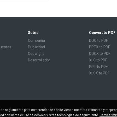
Sobre
Convert to PDF
Compañía
DOC to PDF
cuentes
Publicidad
PPTX to PDF
Copyright
DOCX to PDF
Desarrollador
XLS to PDF
PPT to PDF
XLSX to PDF
CBR to PDF
TXT to PDF
PPS to PDF
RTF to PDF
CBZ to PDF
App Store
Google Play
AppGallery
s de seguimiento para comprender de dónde vienen nuestros visitantes y mejorar
FB2 to PDF
sted consiente el uso de cookies y otras tecnologías de seguimiento.
Cambiar mis