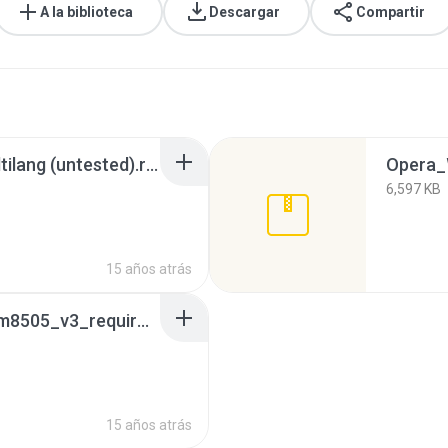
A la biblioteca
Descargar
Compartir
2 - 10inch_wince6_multilang (untested).rar
Opera_
6,597 KB
15 años atrás
wince_6.0_eng_for_wm8505_v3_required winrar.7z
15 años atrás