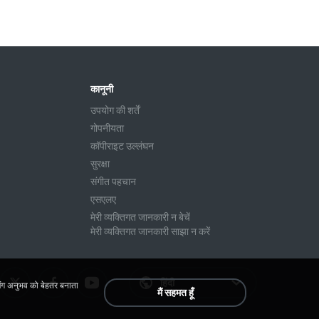
कानूनी
उपयोग की शर्तें
गोपनीयता
कॉपीराइट उल्लंघन
सुरक्षा
संगीत पहचान
एसएलए
मेरी व्यक्तिगत जानकारी न बेचें
मेरी व्यक्तिगत जानकारी साझा न करें
हिंदी
िंग अनुभव को बेहतर बनाता
मैं सहमत हूँ