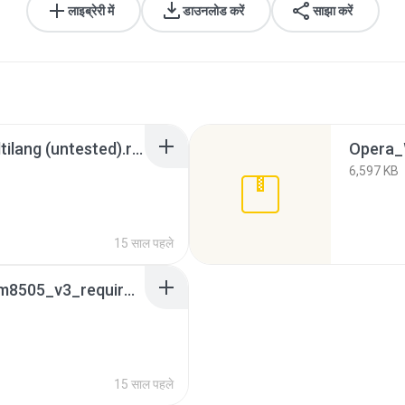
लाइब्रेरी में
डाउनलोड करें
साझा करें
2 - 10inch_wince6_multilang (untested).rar
Opera_
6,597 KB
15 साल पहले
wince_6.0_eng_for_wm8505_v3_required winrar.7z
15 साल पहले