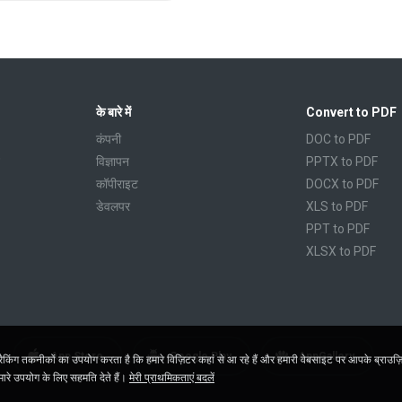
के बारे में
Convert to PDF
कंपनी
DOC to PDF
विज्ञापन
PPTX to PDF
कॉपीराइट
DOCX to PDF
डेवलपर
XLS to PDF
PPT to PDF
XLSX to PDF
CBR to PDF
TXT to PDF
PPS to PDF
RTF to PDF
App Store
Google Play
AppGallery
ंग तकनीकों का उपयोग करता है कि हमारे विज़िटर कहां से आ रहे हैं और हमारी वेबसाइट पर आपके ब्राउज़
CBZ to PDF
रे उपयोग के लिए सहमति देते हैं।
मेरी प्राथमिकताएं बदलें
FB2 to PDF