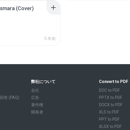
Asmara (Cover)
5 年前
弊社について
Convert to PDF
会社
DOC to PDF
 (FAQ)
広告
PPTX to PDF
著作権
DOCX to PDF
開発者
XLS to PDF
PPT to PDF
XLSX to PDF