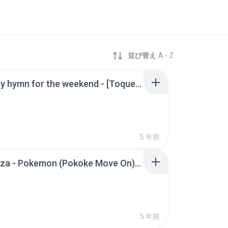
並び替え
A - Z
cold play hymn for the weekend - [Toque MP3].mp3
5 年前
Pendhoza - Pokemon (Pokoke Move On) Feat Apsari by elang jar
5 年前