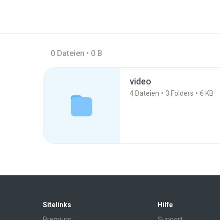
0 Dateien • 0 B
video
4
Dateien
3
Folders
6 KB
Sitelinks
Hilfe
Premium
Support