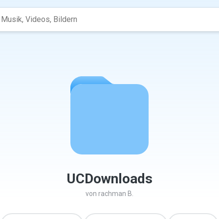
UCDownloads
von
rachman B.