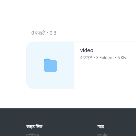
0 फ़ाइलें • 0 B
video
4
फ़ाइलें
3
Folders
6 KB
साइट लिंक
मदद
प्रीमियम
समर्थन