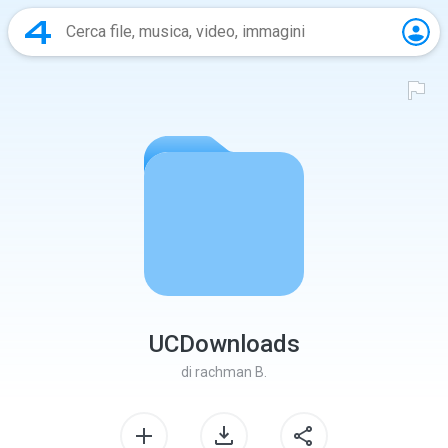
UCDownloads
di
rachman B.