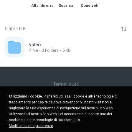
Alla libreria
Scarica
Condividi
0 file • 0 B
video
4
file
3
Folders
6 KB
Termini d'Uso
Privacy
Utilizziamo i cookie.
4shared utilizza i cookie e altre tecnologie di
Supporto
tracciamento per capire da dove provengono i nostri visitatori e
Non venda le mie informazioni personali
migliorare la Sua esperienza di navigazione sul nostro Sito Web.
Non condivida le mie informazioni personali
Utilizzando il nostro Sito Web, Lei acconsente al nostro uso dei
cookie e di altre tecnologie di tracciamento.
Modifichi le mie preferenze