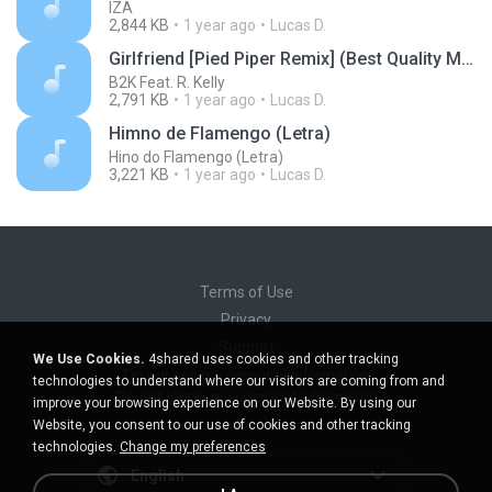
IZA
2,844 KB
1 year ago
Lucas D.
Girlfriend [Pied Piper Remix] (Best Quality Mp3)
B2K Feat. R. Kelly
2,791 KB
1 year ago
Lucas D.
Himno de Flamengo (Letra)
Hino do Flamengo (Letra)
3,221 KB
1 year ago
Lucas D.
Terms of Use
Privacy
Support
We Use Cookies.
4shared uses cookies and other tracking
Do not sell my personal information
technologies to understand where our visitors are coming from and
Do not share my personal information
improve your browsing experience on our Website. By using our
Website, you consent to our use of cookies and other tracking
technologies.
Change my preferences
English