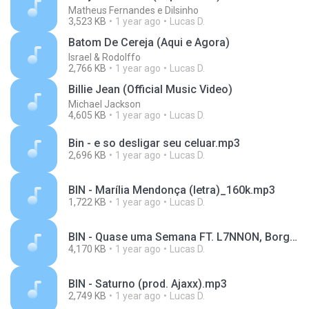
Matheus Fernandes e Dilsinho
3,523 KB
1 year ago
Lucas D.
Batom De Cereja (Aqui e Agora)
Israel & Rodolffo
2,766 KB
1 year ago
Lucas D.
Billie Jean (Official Music Video)
Michael Jackson
4,605 KB
1 year ago
Lucas D.
Bin - e so desligar seu celuar.mp3
2,696 KB
1 year ago
Lucas D.
BIN - Marília Mendonça (letra)_160k.mp3
1,722 KB
1 year ago
Lucas D.
BIN - Quase uma Semana FT. L7NNON, Borges (prod.Ajaxx)_160k.mp3
4,170 KB
1 year ago
Lucas D.
BIN - Saturno (prod. Ajaxx).mp3
2,749 KB
1 year ago
Lucas D.