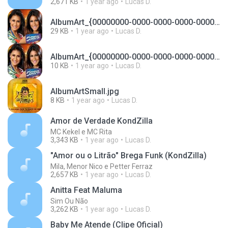
2,671 KB
1 year ago
Lucas D.
AlbumArt_{00000000-0000-0000-0000-000000000000}_Large.jpg
29 KB
1 year ago
Lucas D.
AlbumArt_{00000000-0000-0000-0000-000000000000}_Small.jpg
10 KB
1 year ago
Lucas D.
AlbumArtSmall.jpg
8 KB
1 year ago
Lucas D.
Amor de Verdade KondZilla
MC Kekel e MC Rita
3,343 KB
1 year ago
Lucas D.
"Amor ou o Litrão" Brega Funk (KondZilla)
Mila, Menor Nico e Petter Ferraz
2,657 KB
1 year ago
Lucas D.
Anitta Feat Maluma
Sim Ou Não
3,262 KB
1 year ago
Lucas D.
Baby Me Atende (Clipe Oficial)