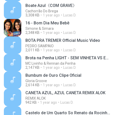
Boate Azul《COM GRAVE》
Cachorrão Do Brega
3,308 KB
1 year ago
Lucas D.
16 - Bom Dia Meu Bebê
Simone & Simara
2,348 KB
1 year ago
Lucas D.
BOTA PRA TREMER Official Music Video
PEDRO SAMPAIO
2,011 KB
1 year ago
Lucas D.
Brota na Penha LIGHT - SEM VINHETA VS EDITADA
MC Livinho & Rennan da Penha
2,147 KB
1 year ago
Lucas D.
Bumbum de Ouro Clipe Oficial
Gloria Groove
2,614 KB
1 year ago
Lucas D.
CANETA AZUL, AZUL CANETA REMIX ALOK
REMIX ALOK
942 KB
1 year ago
Lucas D.
Castelo de Um Quarto So Renato da Rocinha Clipe Oficial