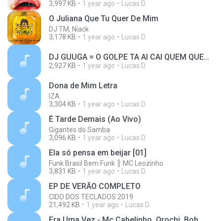
3,997 KB
1 year ago
Lucas D.
O Juliana Que Tu Quer De Mim
DJ TM, Niack
3,178 KB
1 year ago
Lucas D.
DJ GUUGA = O GOLPE TA AI CAI QUEM QUER ((DJGUUGA)) Feat Kaysar
2,927 KB
1 year ago
Lucas D.
Dona de Mim Letra
IZA
3,304 KB
1 year ago
Lucas D.
É Tarde Demais (Ao Vivo)
Gigantes do Samba
3,096 KB
1 year ago
Lucas D.
Ela só pensa em beijar [01]
Funk Brasil Bem Funk ║ MC Leozinho
3,831 KB
1 year ago
Lucas D.
EP DE VERÃO COMPLETO
CIDO DOS TECLADOS 2019
21,492 KB
1 year ago
Lucas D.
Era Uma Vez - Mc Cabelinho, Orochi, Bob, Maquiny, Azzy, Filipe Ret, Dudu, Xamã