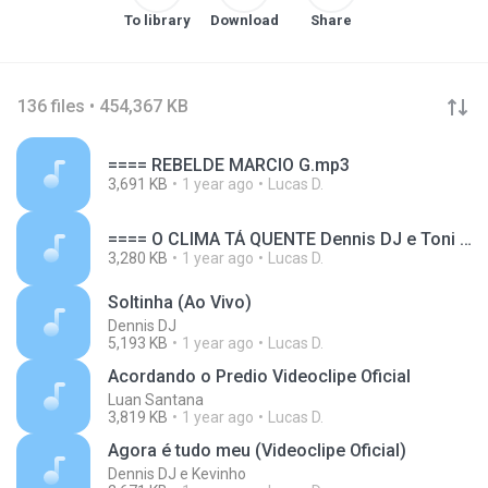
To library
Download
Share
136 files • 454,367 KB
==== REBELDE MARCIO G.mp3
3,691 KB
1 year ago
Lucas D.
==== O CLIMA TÁ QUENTE Dennis DJ e Toni Garrido.mp3
3,280 KB
1 year ago
Lucas D.
Soltinha (Ao Vivo)
Dennis DJ
5,193 KB
1 year ago
Lucas D.
Acordando o Predio Videoclipe Oficial
Luan Santana
3,819 KB
1 year ago
Lucas D.
Agora é tudo meu (Videoclipe Oficial)
Dennis DJ e Kevinho