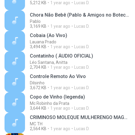
5,212 KB
1 year ago
Lucas D.
Chora Não Bebê (Pablo & Amigos no Boteco) [Vídeo Oficial]
Pablo
3,169 KB
1 year ago
Lucas D.
Cobaia (Ao Vivo)
Lauana Prado
3,494 KB
1 year ago
Lucas D.
Contatinho ( ÁUDIO OFICIAL)
Léo Santana, Anitta
2,704 KB
1 year ago
Lucas D.
Controle Remoto Ao Vivo
Dilsinho
3,672 KB
1 year ago
Lucas D.
Copo de Vinho (legenda)
Mc Robinho da Prata
3,644 KB
1 year ago
Lucas D.
CRIMINOSO MOLEQUE MULHERENGO MAGNATA BEM TRAJADO VIDEO CLIPE
MC TH
2,564 KB
1 year ago
Lucas D.