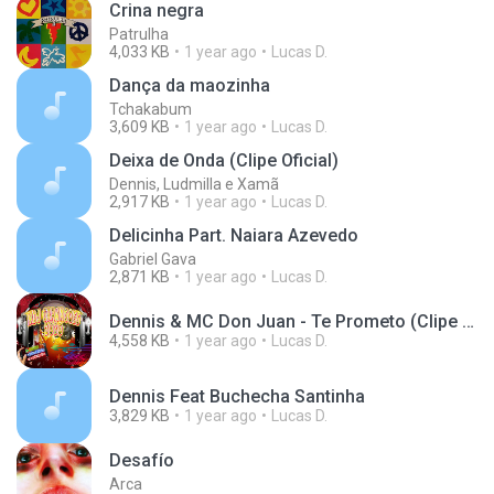
Crina negra
Patrulha
4,033 KB
1 year ago
Lucas D.
Dança da maozinha
Tchakabum
3,609 KB
1 year ago
Lucas D.
Deixa de Onda (Clipe Oficial)
Dennis, Ludmilla e Xamã
2,917 KB
1 year ago
Lucas D.
Delicinha Part. Naiara Azevedo
Gabriel Gava
2,871 KB
1 year ago
Lucas D.
Dennis & MC Don Juan - Te Prometo (Clipe Oficial).mp3
4,558 KB
1 year ago
Lucas D.
Dennis Feat Buchecha Santinha
3,829 KB
1 year ago
Lucas D.
Desafío
Arca