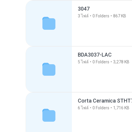
3047
3
ไฟล์
0
Folders
867 KB
BDA3037-LAC
5
ไฟล์
0
Folders
3,278 KB
Corta Ceramica STHT
6
ไฟล์
0
Folders
1,716 KB