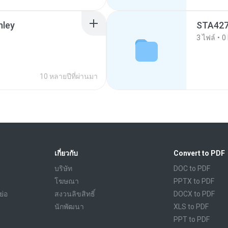
nley
STA42
3
ไฟล์
0
10 หลายปีที่ผ่านมา
เกี่ยวกับ
Convert to PDF
บริษัท
DOC to PDF
โฆษณา
PPTX to PDF
ย่อ
สงวนลิขสิทธิ์
DOCX to PDF
นักพัฒนา
XLS to PDF
PPT to PDF