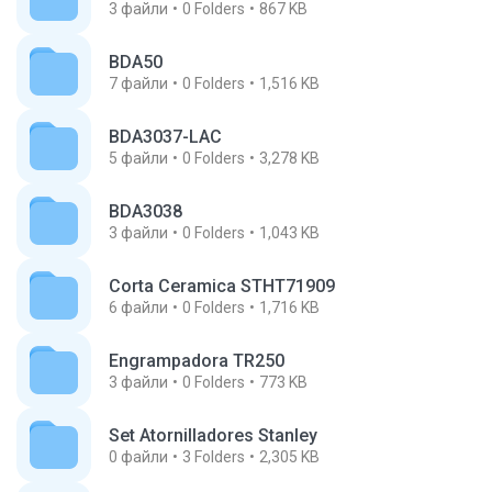
3
файли
0
Folders
867 KB
BDA50
7
файли
0
Folders
1,516 KB
BDA3037-LAC
5
файли
0
Folders
3,278 KB
BDA3038
3
файли
0
Folders
1,043 KB
Corta Ceramica STHT71909
6
файли
0
Folders
1,716 KB
Engrampadora TR250
3
файли
0
Folders
773 KB
Set Atornilladores Stanley
0
файли
3
Folders
2,305 KB