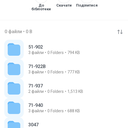
До
Скачати
Поділитися
бібліотеки
0 файли • 0 B
51-902
3
файли
0
Folders
794 KB
71-922B
3
файли
0
Folders
777 KB
71-937
2
файли
0
Folders
1,513 KB
71-940
3
файли
0
Folders
688 KB
3047