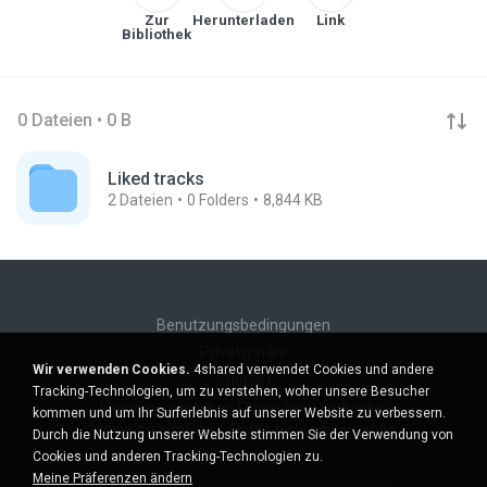
Zur
Herunterladen
Link
Bibliothek
0 Dateien • 0 B
Liked tracks
2
Dateien
0
Folders
8,844 KB
Benutzungsbedingungen
Privatsphäre
Wir verwenden Cookies.
4shared verwendet Cookies und andere
Support
Tracking-Technologien, um zu verstehen, woher unsere Besucher
Meine persönlichen Daten nicht verkaufen
kommen und um Ihr Surferlebnis auf unserer Website zu verbessern.
Meine persönlichen Daten nicht weitergeben
Durch die Nutzung unserer Website stimmen Sie der Verwendung von
Cookies und anderen Tracking-Technologien zu.
Meine Präferenzen ändern