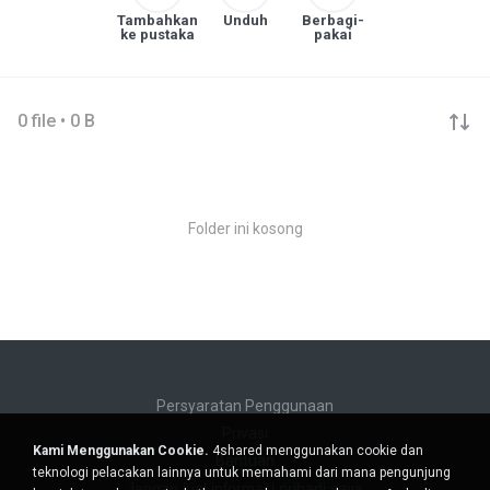
Tambahkan
Unduh
Berbagi-
ke pustaka
pakai
0 file • 0 B
Folder ini kosong
Persyaratan Penggunaan
Privasi
Kami Menggunakan Cookie.
4shared menggunakan cookie dan
Bantuan
teknologi pelacakan lainnya untuk memahami dari mana pengunjung
Jangan jual informasi pribadi saya