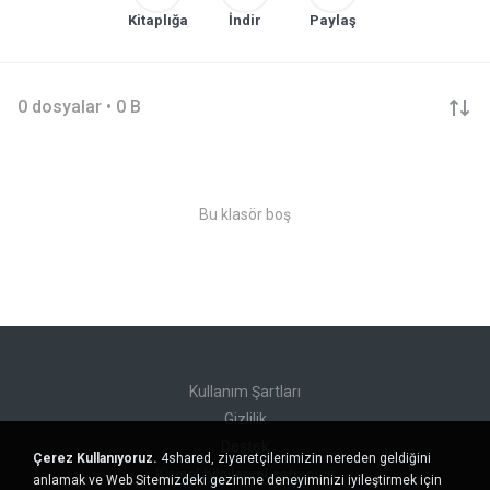
Kitaplığa
İndir
Paylaş
0 dosyalar • 0 B
Bu klasör boş
Kullanım Şartları
Gizlilik
Destek
Çerez Kullanıyoruz.
4shared, ziyaretçilerimizin nereden geldiğini
Kişisel bilgilerimi satmayın
anlamak ve Web Sitemizdeki gezinme deneyiminizi iyileştirmek için