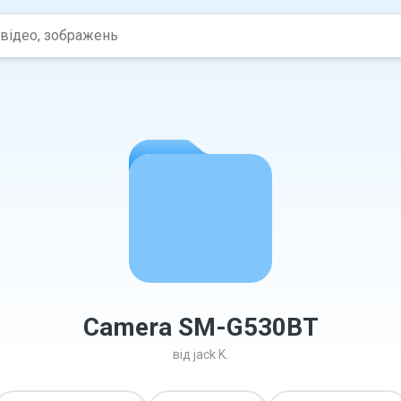
Camera SM-G530BT
від
jack K.