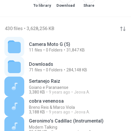
To library
Download
Share
430 files • 3,628,256 KB
Camera Moto G (5)
11
files
0
Folders
31,847 KB
Downloads
71
files
0
Folders
284,148 KB
Sertanejo Raiz
Goiano e Paranaense
3,380 KB
9 years ago
Jeova A.
cobra venenosa
Breno Reis & Marco Viola
3,188 KB
9 years ago
Jeova A.
Geronimo's Cadillac (Instrumental)
Modern Talking