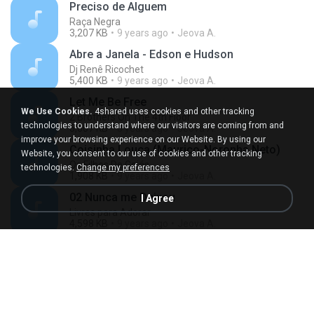
Preciso de Alguem
Raça Negra
3,207 KB
9 years ago
Jeova A.
Abre a Janela - Edson e Hudson
Dj Renê Ricochet
5,400 KB
9 years ago
Jeova A.
Let Me Be Free
We Use Cookies.
4shared uses cookies and other tracking
2 Brothers On The 4th Floor
technologies to understand where our visitors are coming from and
5,007 KB
8 years ago
Jeova A.
improve your browsing experience on our Website. By using our
Coisinha Louca (Maurico-Noronha Neto)
Website, you consent to our use of cookies and other tracking
Os Filhos De Goiás
technologies.
Change my preferences
1,908 KB
9 years ago
Jeova A.
02 Nunca me Deixou
I Agree
Livres para Adorar
4,598 KB
9 years ago
Jeova A.
O Ladrão em Mim
Livres para Adorar
6,321 KB
9 years ago
Jeova A.
Querem Meu Sangue
Cidade Negra