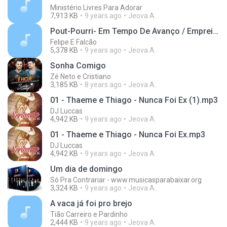
Ministério Livres Para Adorar
7,913 KB
9 years ago
Jeova A.
Pout-Pourri- Em Tempo De Avanço / Empreitada Perigosa / Vara De Marmelo
Felipe E Falcão
5,378 KB
9 years ago
Jeova A.
Sonha Comigo
Zé Neto e Cristiano
3,185 KB
8 years ago
Jeova A.
01 - Thaeme e Thiago - Nunca Foi Ex (1).mp3
DJ Luccas
4,942 KB
9 years ago
Jeova A.
01 - Thaeme e Thiago - Nunca Foi Ex.mp3
DJ Luccas
4,942 KB
9 years ago
Jeova A.
Um dia de domingo
Só Pra Contrariar - www.musicasparabaixar.org
3,324 KB
9 years ago
Jeova A.
A vaca já foi pro brejo
Tião Carreiro e Pardinho
2,444 KB
9 years ago
Jeova A.