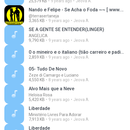
25,579 KB
9 years ago
Jeova A.
Nando e Felipe - Se Acha o Foda ~~ [ www.TerraSertaneja.net ] ~ TOOP EXCLUSIVA T.S #
@terrasertaneja
3,365 KB
9 years ago
Jeova A.
SE A GENTE SE ENTENDER(LINGER)
ANGELICA
9,790 KB
9 years ago
Jeova A.
0 o mineiro e o italiano (tião carreiro e padinho).mp3
2,859 KB
9 years ago
Jeova A.
05- Tudo De Novo
Zeze di Camargo e Luciano
4,550 KB
8 years ago
Jeova A.
Alvo Mais que a Neve
Heloisa Rosa
5,420 KB
9 years ago
Jeova A.
Liberdade
Ministério Livres Para Adorar
7,913 KB
9 years ago
Jeova A.
Liberdade