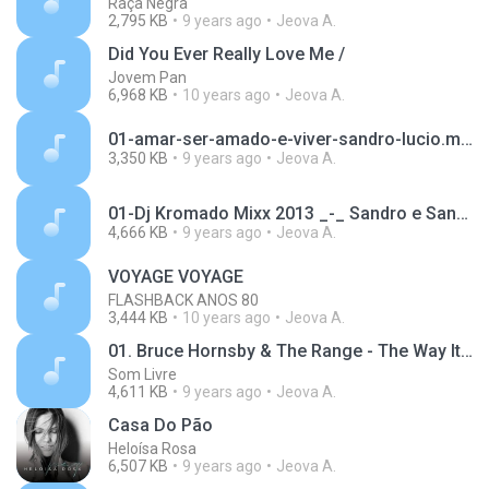
Raça Negra
2,795 KB
9 years ago
Jeova A.
Did You Ever Really Love Me /
Jovem Pan
6,968 KB
10 years ago
Jeova A.
01-amar-ser-amado-e-viver-sandro-lucio.mp3
3,350 KB
9 years ago
Jeova A.
01-Dj Kromado Mixx 2013 _-_ Sandro e Santiago vol 2-Kromado.mp3
4,666 KB
9 years ago
Jeova A.
VOYAGE VOYAGE
FLASHBACK ANOS 80
3,444 KB
10 years ago
Jeova A.
01. Bruce Hornsby & The Range - The Way It Is (1).mp3
Som Livre
4,611 KB
9 years ago
Jeova A.
Casa Do Pão
Heloísa Rosa
6,507 KB
9 years ago
Jeova A.