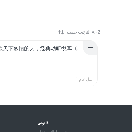
A - Z
الترتيب حسب
此曲震惊天下多情的人，经典动听悦耳《爱你在心口难开》让多情的人都能张开口表白。#中国音乐 #中国乐器 #音乐 #纯音乐
1 قبل عام
قانوني
شروط الاستخدام