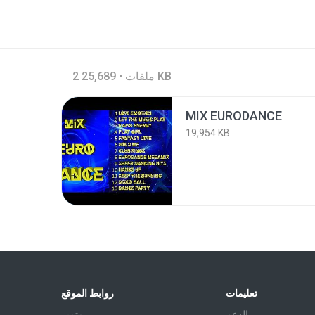
2 ملفات • 25,689 KB
MIX EURODANCE
19,954 KB
تعليمات
روابط الموقع
الدعم
متميز