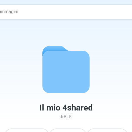
Il mio 4shared
di
Ali K.