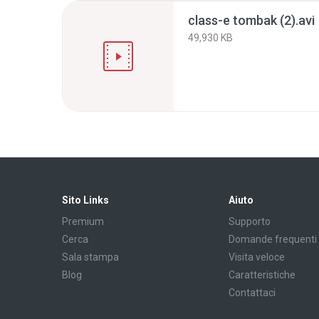
class-e tombak (2).avi
49,930 KB
Sito Links
Aiuto
Premium
Supporto
Cerca
Domande frequenti
Sala stampa
Visita veloce
Blog
Caratteristiche
Contattaci