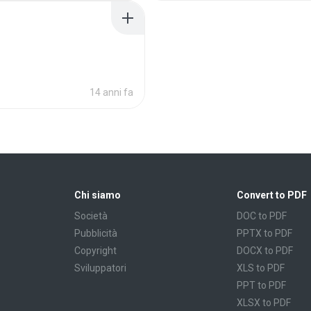
14 anni fa
Chi siamo
Convert to PDF
Società
DOC to PDF
Pubblicità
PPTX to PDF
Copyright
DOCX to PDF
Sviluppatori
XLS to PDF
PPT to PDF
XLSX to PDF