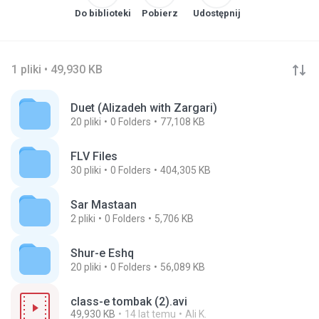
Do biblioteki
Pobierz
Udostępnij
1 pliki • 49,930 KB
Duet (Alizadeh with Zargari)
20
pliki
0
Folders
77,108 KB
FLV Files
30
pliki
0
Folders
404,305 KB
Sar Mastaan
2
pliki
0
Folders
5,706 KB
Shur-e Eshq
20
pliki
0
Folders
56,089 KB
class-e tombak (2).avi
49,930 KB
14 lat temu
Ali K.