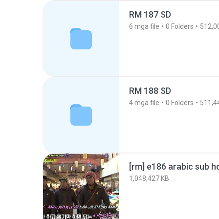
RM 187 SD
6
mga file
0
Folders
512,0
RM 188 SD
4
mga file
0
Folders
511,4
1,048,427 KB