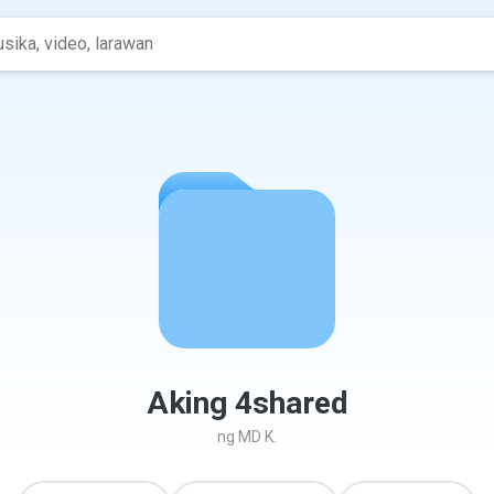
Aking 4shared
ng
MD K.