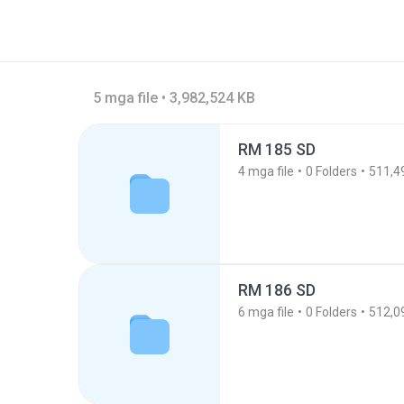
5 mga file • 3,982,524 KB
RM 185 SD
4
mga file
0
Folders
511,4
RM 186 SD
6
mga file
0
Folders
512,0