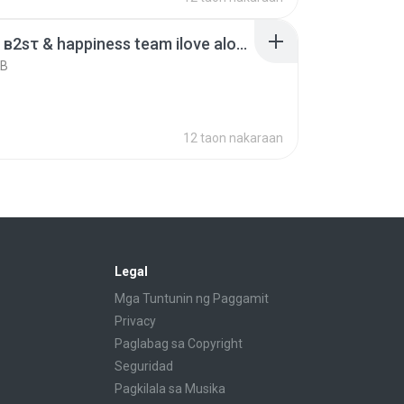
αℓωαys в2sτ & happiness team ilove alone ep30 arabsub (1).mkv
KB
12 taon nakaraan
Legal
Mga Tuntunin ng Paggamit
Privacy
Paglabag sa Copyright
Seguridad
Pagkilala sa Musika