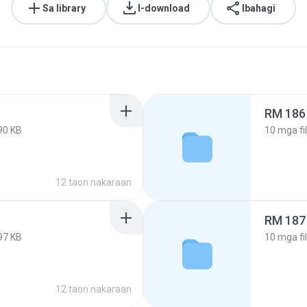
Sa library
I-download
Ibahagi
RM 186
90 KB
10
mga fi
12 taon nakaraan
RM 187
97 KB
10
mga fi
12 taon nakaraan