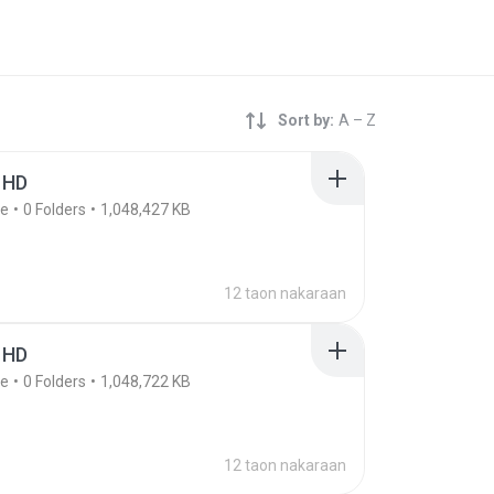
Sort by:
A – Z
 HD
le
0
Folders
1,048,427 KB
12 taon nakaraan
 HD
le
0
Folders
1,048,722 KB
12 taon nakaraan