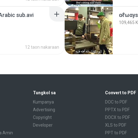
Arabic sub.avi
109,465 
12 taon nakaraan
Tungkol sa
Convert to PDF
Kumpanya
DOC to PDF
Advertising
PPTX to PDF
Copyright
DOCX to PDF
Developer
XLS to PDF
a Amin
PPT to PDF