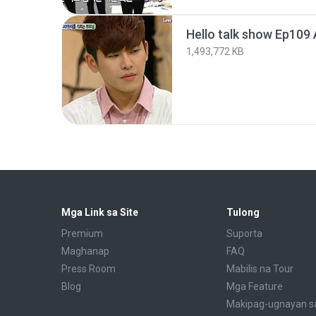
Hello talk show Ep109 
1,493,772 KB
Mga Link sa Site
Tulong
Premium
Suporta
Maghanap
FAQ
Press Room
Mabilis na Tour
Blog
Mga Feature
Makipag-ugnayan s