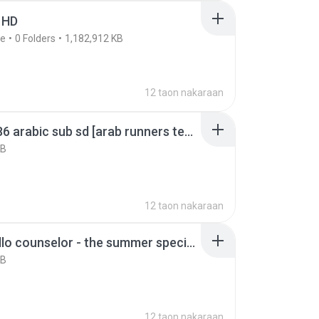
 HD
le
0
Folders
1,182,912 KB
12 taon nakaraan
[rm] e186 arabic sub sd [arab runners team & boice world sub].mp4
KB
12 taon nakaraan
[hst] hello counselor - the summer special hd arabic sub.mp4
KB
12 taon nakaraan