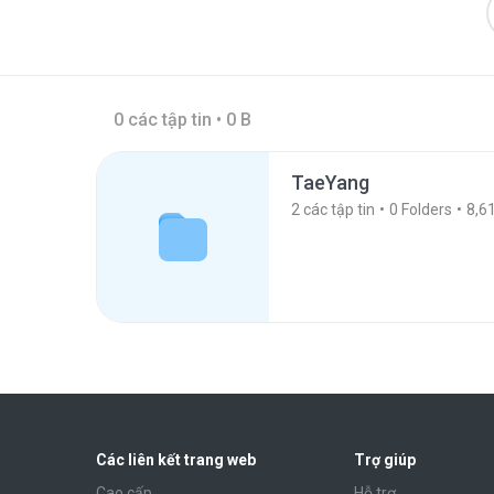
0 các tập tin • 0 B
TaeYang
2
các tập tin
0
Folders
8,6
Các liên kết trang web
Trợ giúp
Cao cấp
Hỗ trợ