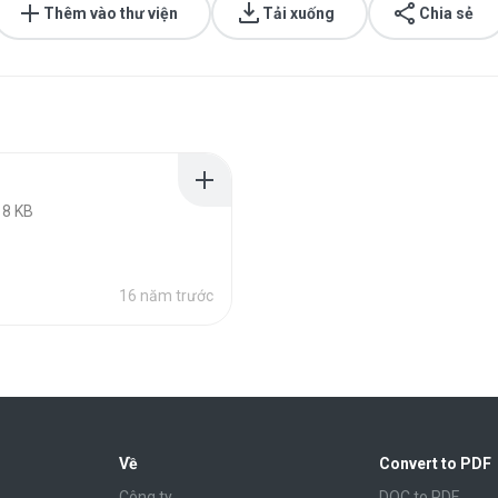
Thêm vào thư viện
Tải xuống
Chia sẻ
18 KB
16 năm trước
Về
Convert to PDF
Công ty
DOC to PDF