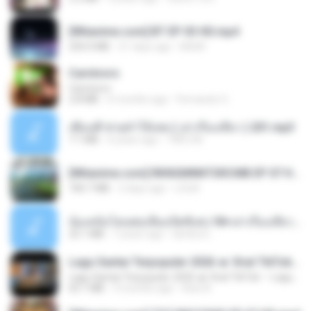
[Witanime.com] BT EP 03 HD.mp4
250.0 MB
21 days ago
BAXK
Carnívoro
Carnívoro
2.8 MB
6 months ago
Fernando O.
เพื่อนพี่ ช่วยทำให้เสด ( เล่าเรื่องเสียว ) 201.mp3
7.1 MB
6 years ago
TNP2 M.
[Witanime.com] RKNGMNNTSRCMB EP 07 HD.mp4
183.7 MB
2 days ago
LOLKI
น้องหนิงโดนพ่อเลี้ยงเปิดซิงค่ะ18+เล่าเรื่องเสียว.mp3
25.1 MB
7 years ago
lambcr2 ..
Lagu Santai Terpopuler 2026 🔥 Viral TikTok — Lagu Pop Indonesia Terbaru & Paling Hits 2026
Lagu Santai Terpopuler 2026 🔥 Viral TikTok — Lagu Pop Indonesia Terbaru & Paling Hits 2026
65.1 MB
3 months ago
Azis N.