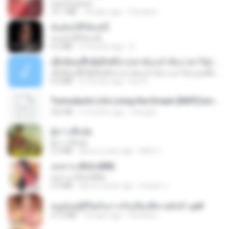
CamScanner
73.1 MB
18 days ago
Pandarin
ฉันมันก็ดีได้แค่นี้
ฉันมันก็ดีได้แค่นี้
4.2 MB
9 months ago
D
ເຊົາຮ້ອງເຖົ້າຊິເອົາທໍ່ໃດ (เซาฮ้องเถ้าสิเอาเท่าใด) ບຸນເກີດ ຫນູຫ່ວງ ft. ໂສພາ ຈຸນທະລາ
ເຊົາຮ້ອງເຖົ້າຊິເອົາທໍ່ໃດ (เซาฮ้องเถ้าสิเอาเท่าใด) ບຸນເກີດ ຫນູຫ່ວງ ft. ໂສພາ ຈຸນທະລາ
6.0 MB
2 months ago
But G.
Tomodachi Life Living the Dream [NSP].torrent
252 KB
2 months ago
margob
ผู้บ่าวเสื้อปุ๋ย
ผู้บ่าวเสื้อปุ๋ย
5.2 MB
about a year ago
Mith 9.
กุหลาบ (KULARB)
กุหลาบ (KULARB)
5.9 MB
about a year ago
Suwan J.
หนูน้อยสู้ชีวิตกับภารกิจเลี้ยงพี่ชายทั้งห้า.pdf
27.2 MB
18 days ago
Pandarin