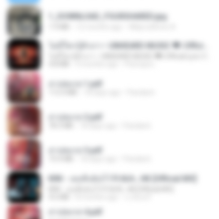
1_DOWNLOAD_FOURSHARED.jpg
1.9 MB
12 months ago
Wtlprodthree A.
ไม่มีใครรู้ตัวเรา– UNHEARD MUSIC 🖤| Official Lyric Video | เพลงสู้ชีวิต
ไม่มีใครรู้ตัวเรา– UNHEARD MUSIC 🖤| Official Lyric Video | เพลงสู้ชีวิต
4.8 MB
3 months ago
Peeraya L.
สาปสมรส 1.pdf
112.4 MB
18 days ago
Pandarin
สาปสมรส 2.pdf
78.3 MB
18 days ago
Pandarin
สาปสมรส 3.pdf
73.4 MB
18 days ago
Pandarin
KRK - เธอทิ้งฉันไว้ Ft.N/A , HK [Official MV]
KRK - เธอทิ้งฉันไว้ Ft.N/A , HK [Official MV]
4.6 MB
8 months ago
นวมินทร์
สาปสมรส 4.pdf