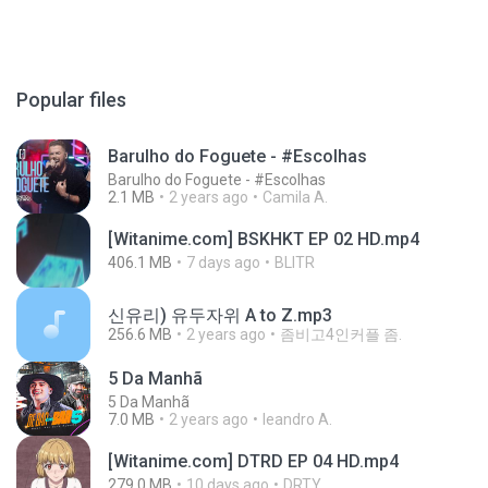
Popular files
Barulho do Foguete - #Escolhas
Barulho do Foguete - #Escolhas
2.1 MB
2 years ago
Camila A.
[Witanime.com] BSKHKT EP 02 HD.mp4
406.1 MB
7 days ago
BLITR
신유리) 유두자위 A to Z.mp3
256.6 MB
2 years ago
좀비고4인커플 좀.
5 Da Manhã
5 Da Manhã
7.0 MB
2 years ago
leandro A.
[Witanime.com] DTRD EP 04 HD.mp4
279.0 MB
10 days ago
DRTY