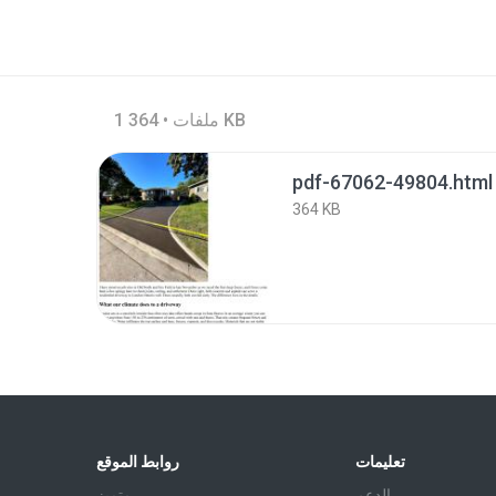
1 ملفات • 364 KB
pdf-67062-49804.html
364 KB
تعليمات
روابط الموقع
الدعم
متميز