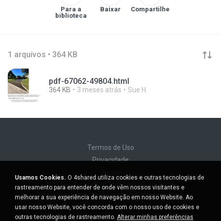
Para a
Baixar
Compartilhe
biblioteca
1 arquivos • 364 KB
pdf-67062-49804.html
364 KB
3 meses atrás
Sue H.
Termos de Uso
Privacidade
Apoio
Usamos Cookies.
O 4shared utiliza cookies e outras tecnologias de
Não venda minhas informações pessoais
rastreamento para entender de onde vêm nossos visitantes e
Não compartilhe minhas informações pessoais
melhorar a sua experiência de navegação em nosso Website. Ao
usar nosso Website, você concorda com o nosso uso de cookies e
outras tecnologias de rastreamento.
Alterar minhas preferências