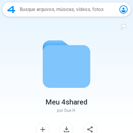
Meu 4shared
por
Sue H.