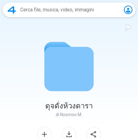
ดุจดั่งห้วงดารา
di
Noomoo M.