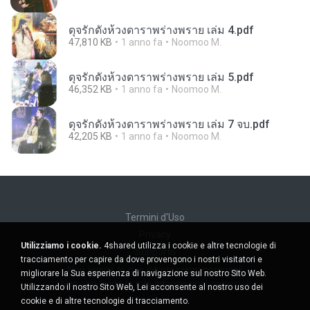
ดุจรักดั่งห้วงดาราพร่างพราย เล่ม 4.pdf
47,810 KB
1 anno fa
Noomoo M.
ดุจรักดั่งห้วงดาราพร่างพราย เล่ม 5.pdf
46,352 KB
1 anno fa
Noomoo M.
ดุจรักดั่งห้วงดาราพร่างพราย เล่ม 7 จบ.pdf
42,205 KB
1 anno fa
Noomoo M.
Termini d'Uso
Privacy
Utilizziamo i cookie.
4shared utilizza i cookie e altre tecnologie di
Supporto
tracciamento per capire da dove provengono i nostri visitatori e
Non venda le mie informazioni personali
migliorare la Sua esperienza di navigazione sul nostro Sito Web.
Non condivida le mie informazioni personali
Utilizzando il nostro Sito Web, Lei acconsente al nostro uso dei
cookie e di altre tecnologie di tracciamento.