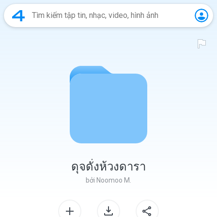
ดุจดั่งห้วงดารา
bởi
Noomoo M.