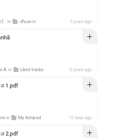
2 ..
in
เสียงควร
7 years ago
anhã
o A.
in
Liked tracks
2 years ago
ส 1.pdf
rin
in
My 4shared
15 days ago
ส 2.pdf