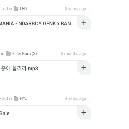
-trot
in
LHR
3 years ago
KICAU MANIA - NDARBOY GENK x BANDITOZ YAOW 86 (OFFICIAL LYRIC VIDEO) GAS POL NDANGAK
.
in
Foler Baru (3)
3 months ago
 - 흙에 살리라.mp3
-trot
in
HYJ
4 years ago
Bale