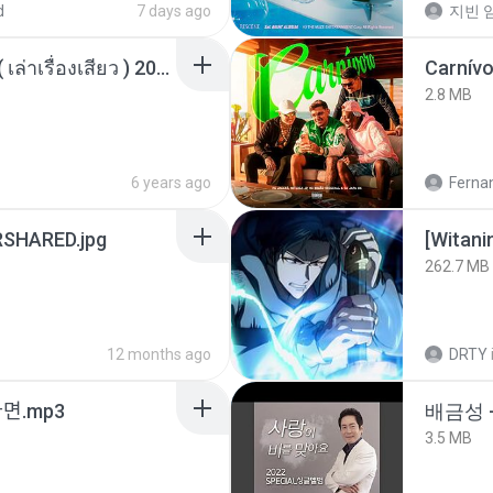
d
7 days ago
지빈 임
เพื่อนพี่ ช่วยทำให้เสด ( เล่าเรื่องเสียว ) 201.mp3
Carnív
2.8 MB
6 years ago
Ferna
SHARED.jpg
[Witan
262.7 MB
12 months ago
DRTY
ᆫ다면.mp3
배금성 
3.5 MB