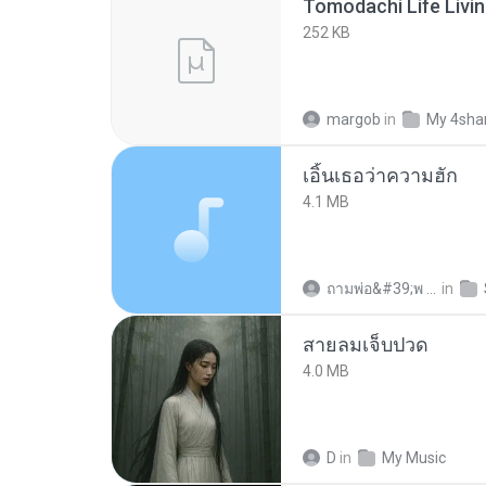
252 KB
margob
in
My 4sha
เอิ้นเธอว่าความฮัก
4.1 MB
ถามพ่อ&#39;พ ม.
in
สายลมเจ็บปวด
4.0 MB
D
in
My Music