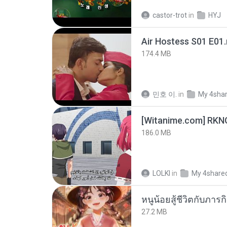
castor-trot
in
HYJ
Air Hostess S01 E01
174.4 MB
민호 이.
in
My 4sha
186.0 MB
LOLKI
in
My 4share
27.2 MB