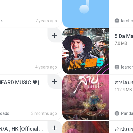
วร
7 years ago
lambcr
5 Da M
7.0 MB
4 years ago
leandr
ไม่มีใครรู้ตัวเรา– UNHEARD MUSIC 🖤| Official Lyric Video | เพลงสู้ชีวิต
สาปสมร
112.4 MB
oads
3 months ago
Panda
KRK - เธอทิ้งฉันไว้ Ft.N/A , HK [Official MV]
สาปสมร