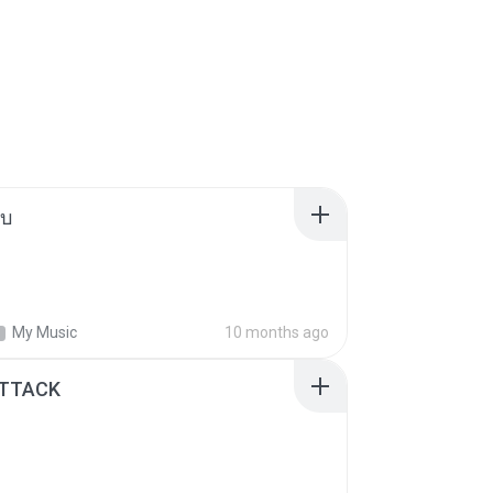
ใบ
My Music
10 months ago
ATTACK