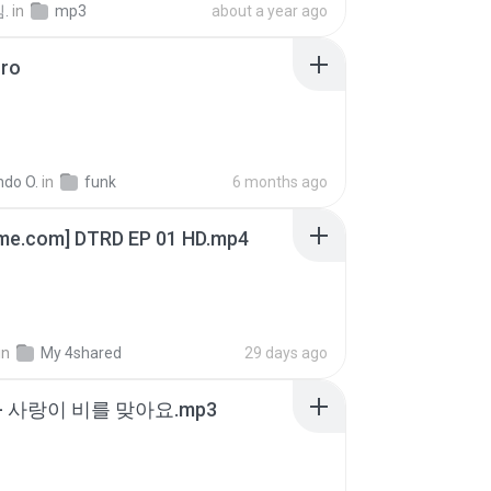
.
in
mp3
about a year ago
oro
ndo O.
in
funk
6 months ago
ime.com] DTRD EP 01 HD.mp4
in
My 4shared
29 days ago
- 사랑이 비를 맞아요.mp3