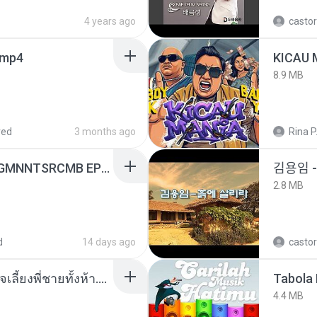
4 years ago
castor
.mp4
8.9 MB
red
3 months ago
Rina P
[Witanime.com] RKNGMNNTSRCMB EP 05 HD.mp4
김용임
2.8 MB
d
14 days ago
castor
หนูน้อยสู้ชีวิตกับภารกิจเลี้ยงพี่ชายทั้งห้า.pdf
Tabola 
4.4 MB