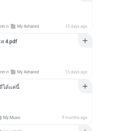
rin
in
My 4shared
15 days ago
ส 4.pdf
rin
in
My 4shared
15 days ago
ีได้แค่นี้
My Music
9 months ago