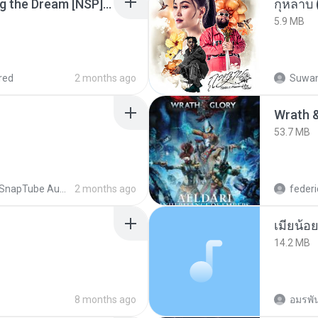
Tomodachi Life Living the Dream [NSP].torrent
กุหลาบ
5.9 MB
red
2 months ago
Suwan
53.7 MB
SnapTube Audio
2 months ago
federi
14.2 MB
8 months ago
อมรพัน