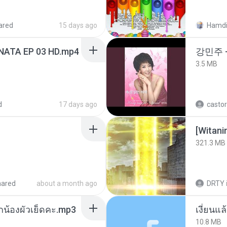
ared
15 days ago
Hamdi
NATA EP 03 HD.mp4
강민주 
3.5 MB
d
17 days ago
castor
[Witan
321.3 MB
hared
about a month ago
DRTY
ูกน้องผัวเย็ดคะ.mp3
เงี่ยนแ
10.8 MB