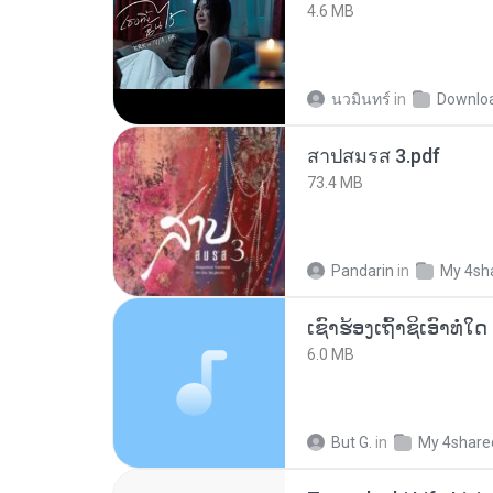
4.6 MB
นวมินทร์
in
Downlo
สาปสมรส 3.pdf
73.4 MB
Pandarin
in
My 4sh
6.0 MB
But G.
in
My 4share