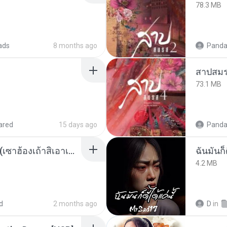
78.3 MB
ads
8 months ago
Panda
สาปสมร
73.1 MB
ared
15 days ago
Panda
ເຊົາຮ້ອງເຖົ້າຊິເອົາທໍ່ໃດ (เซาฮ้องเถ้าสิเอาเท่าใด) ບຸນເກີດ ຫນູຫ່ວງ ft. ໂສພາ ຈຸນທະລາ
ฉันมันก็ด
4.2 MB
d
2 months ago
D
in