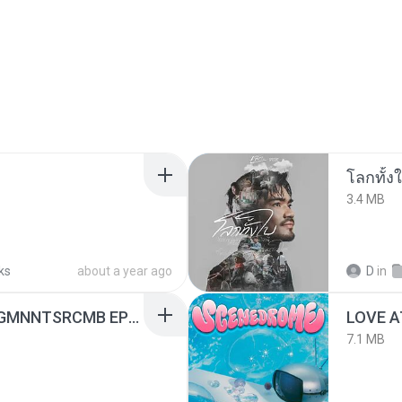
โลกทั้ง
3.4 MB
ks
about a year ago
D
in
[Witanime.com] RKNGMNNTSRCMB EP 06 HD.mp4
LOVE 
7.1 MB