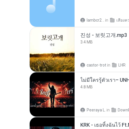
lambcr2 ..
in
เสียงค
진성 - 보릿고개.mp3
3.4 MB
castor-trot
in
LHR
4.8 MB
Peeraya L.
in
Downl