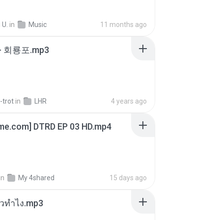
 U.
in
Music
11 months ago
- 회룡포.mp3
-trot
in
LHR
4 years ago
ime.com] DTRD EP 03 HD.mp4
in
My 4shared
15 days ago
ล้วทำไง.mp3