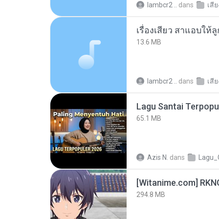
lambcr2 ..
dans
เสี
เรื่องเสียว สาแอบให้ล
13.6 MB
lambcr2 ..
dans
เสี
65.1 MB
Azis N.
dans
Lagu_
294.8 MB