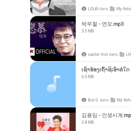
LOLKI
dans
My 4sh
박우철 - 연모.mp3
3.5 MB
castor-trot
dans
LH
6.0 MB
But G.
dans
My 4sh
김용임 - 인생시계.mp
2.8 MB