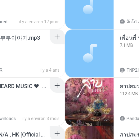
ared
il y a environ 17 jours
จิ๊กโก๋ 
노부부이야기.mp3
7.1 MB
R
il y a 4 ans
TNP2 
ไม่มีใครรู้ตัวเรา– UNHEARD MUSIC 🖤| Official Lyric Video | เพลงสู้ชีวิต
สาปสมร
112.4 MB
wnloads
il y a environ 3 mois
Panda
KRK - เธอทิ้งฉันไว้ Ft.N/A , HK [Official MV]
สาปสมร