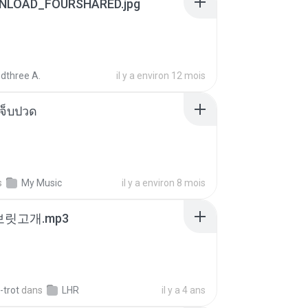
NLOAD_FOURSHARED.jpg
dthree A.
il y a environ 12 mois
จ็บปวด
s
My Music
il y a environ 8 mois
 보릿고개.mp3
-trot
dans
LHR
il y a 4 ans