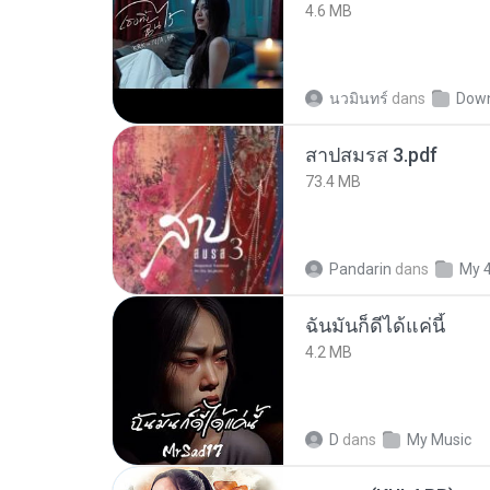
4.6 MB
นวมินทร์
dans
Dow
สาปสมรส 3.pdf
73.4 MB
Pandarin
dans
My 
ฉันมันก็ดีได้แค่นี้
4.2 MB
D
dans
My Music