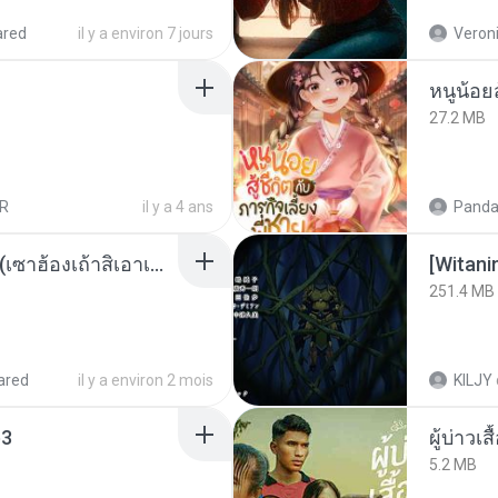
ared
il y a environ 7 jours
Veroni
27.2 MB
R
il y a 4 ans
Panda
ເຊົາຮ້ອງເຖົ້າຊິເອົາທໍ່ໃດ (เซาฮ้องเถ้าสิเอาเท่าใด) ບຸນເກີດ ຫນູຫ່ວງ ft. ໂສພາ ຈຸນທະລາ
251.4 MB
ared
il y a environ 2 mois
KILJY
3
ผู้บ่าวเสื
5.2 MB