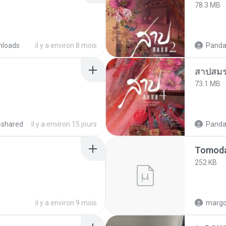
78.3 MB
nloads
il y a environ 8 mois
Panda
สาปสมร
73.1 MB
4shared
il y a environ 15 jours
Panda
252 KB
il y a environ 9 mois
marg