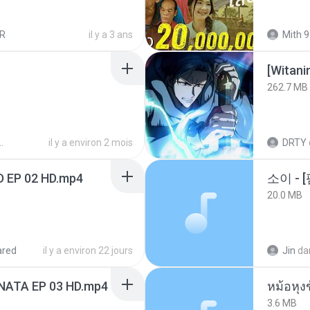
R
il y a 3 ans
Mith 9
[Witan
262.7 MB
il y a environ 2 mois
DRTY
D EP 02 HD.mp4
20.0 MB
ared
il y a environ 22 jours
Jin
da
NATA EP 03 HD.mp4
3.6 MB