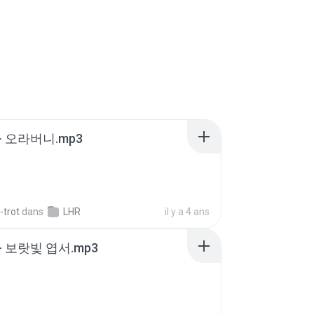
- 오라버니.mp3
-trot
dans
LHR
il y a 4 ans
- 보랏빛 엽서.mp3