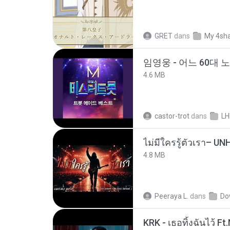
GRET
dans
My 4sh
임영웅 - 어느 60대 
4.6 MB
castor-trot
dans
LH
4.8 MB
Peeraya L.
dans
Do