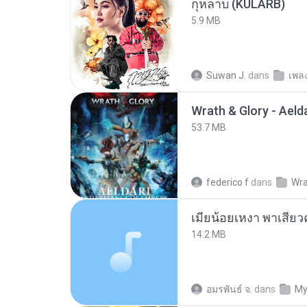
กุหลาบ (KULARB)
5.9 MB
Suwan J.
dans
เพล
53.7 MB
federico f
dans
Wra
14.2 MB
อมรพันธ์ จ.
dans
My