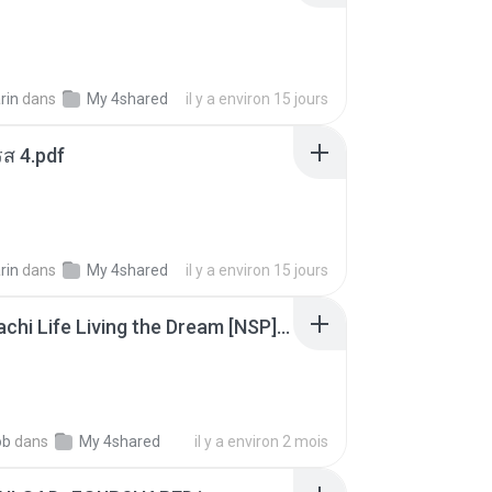
rin
dans
My 4shared
il y a environ 15 jours
ส 4.pdf
rin
dans
My 4shared
il y a environ 15 jours
Tomodachi Life Living the Dream [NSP].torrent
ob
dans
My 4shared
il y a environ 2 mois