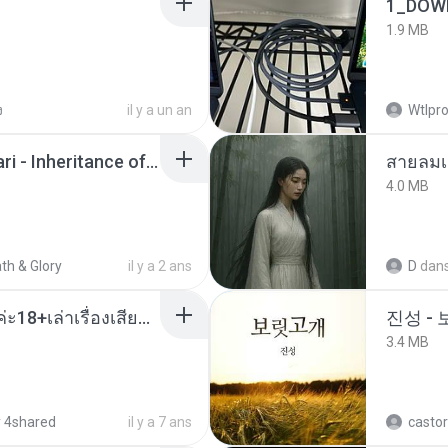
1_DOW
1.9 MB
ง
il y a un an
Wtlpro
Wrath & Glory - Aeldari - Inheritance of Embers.pdf
สายลมเ
4.0 MB
th & Glory
il y a 2 ans
D
dan
เมียน้อยเหงา พาเสียวค่ะ18+เล่าเรื่องเสียว.mp3
진성 -
3.4 MB
 4shared
il y a 7 ans
castor