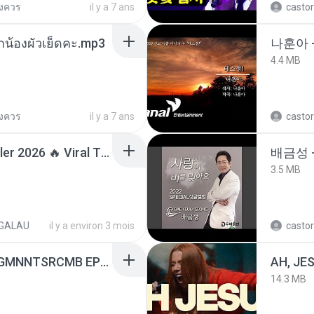
ยงควร
il y a 7 ans
castor
ูกน้องผัวเย็ดคะ.mp3
나훈아 -
4.4 MB
ยงควร
il y a 7 ans
castor
Lagu Santai Terpopuler 2026 🔥 Viral TikTok — Lagu Pop Indonesia Terbaru & Paling Hits 2026
배금성 
3.5 MB
GALAU
il y a environ 3 mois
castor
[Witanime.com] RKNGMNNTSRCMB EP 06 HD.mp4
AH, JE
14.3 MB