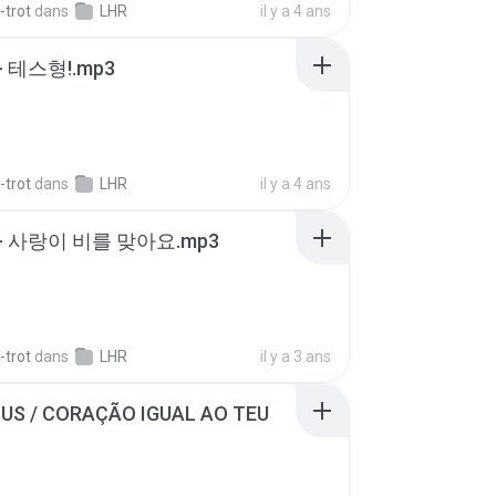
-trot
dans
LHR
il y a 4 ans
 테스형!.mp3
-trot
dans
LHR
il y a 4 ans
- 사랑이 비를 맞아요.mp3
-trot
dans
LHR
il y a 3 ans
SUS / CORAÇÃO IGUAL AO TEU