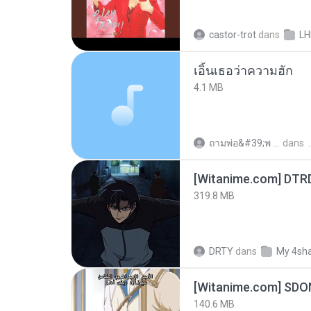
castor-trot
dans
LH
เอิ้นเธอว่าความฮัก
4.1 MB
ถามพ่อ&#39;พ ม.
dans
[Witanime.com] DTR
319.8 MB
DRTY
dans
My 4sh
[Witanime.com] SDO
140.6 MB