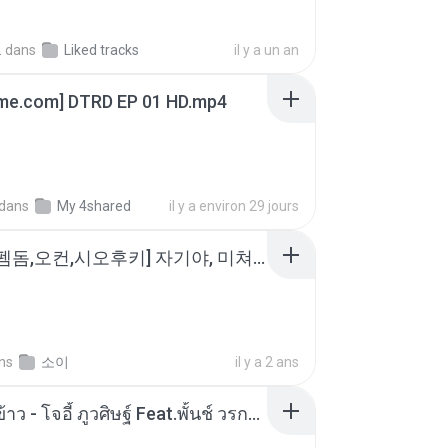
.
dans
Liked tracks
il y a un an
ime.com] DTRD EP 01 HD.mp4
dans
My 4shared
il y a environ 29 jours
소이 - [펨돔,오컨,시오후키] 자기야, 미쳐볼래 #남성향 #ASMR #펨돔 #여공남수 #19금.mp3
ns
소이
il y a 2 ans
หม้อหุงข้าว - โจอี้ ภูวศิษฐ์ Feat.พั้นช์ วรกาญจน์-315237.mp3