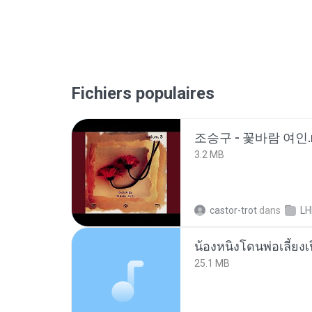
Fichiers populaires
조승구 - 꽃바람 여인.
3.2 MB
castor-trot
dans
LH
25.1 MB