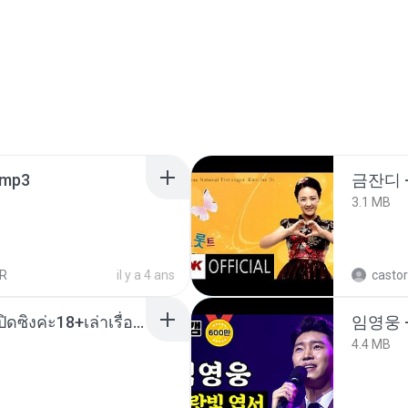
mp3
금잔디 
3.1 MB
R
il y a 4 ans
castor
น้องหนิงโดนพ่อเลี้ยงเปิดซิงค่ะ18+เล่าเรื่องเสียว.mp3
임영웅 
4.4 MB