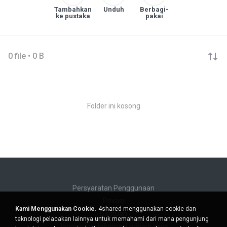
Tambahkan
Unduh
Berbagi-
ke pustaka
pakai
0 file • 0 B
Folder ini kosong
Persyaratan Penggunaan
Privasi
Kami Menggunakan Cookie.
4shared menggunakan cookie dan
Bantuan
teknologi pelacakan lainnya untuk memahami dari mana pengunjung
Jangan jual informasi pribadi saya