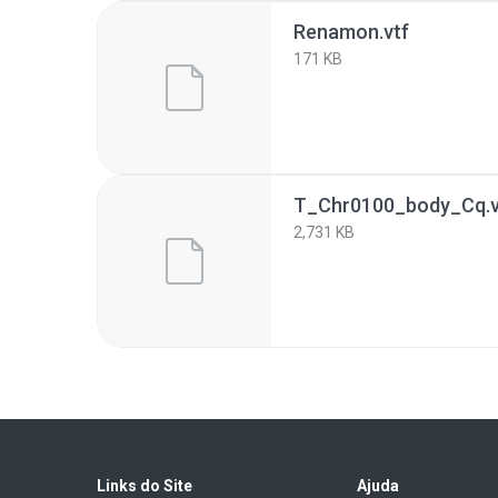
Renamon.vtf
171 KB
T_Chr0100_body_Cq.v
2,731 KB
Links do Site
Ajuda