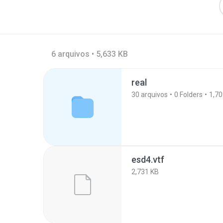
6 arquivos • 5,633 KB
real
30
arquivos
0
Folders
1,70
esd4.vtf
2,731 KB