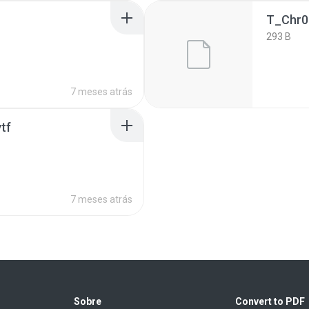
T_Chr0
293 B
7 meses atrás
tf
7 meses atrás
Sobre
Convert to PDF