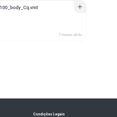
100_body_Cq.vmt
7 meses atrás
Condições Legais