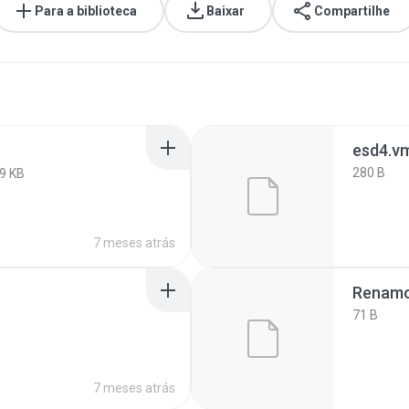
Para a biblioteca
Baixar
Compartilhe
esd4.v
280 B
9 KB
7 meses atrás
Renamo
71 B
7 meses atrás