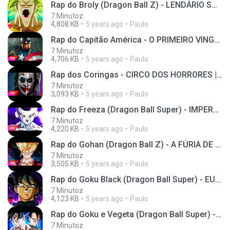
Rap do Broly (Dragon Ball Z) - LENDÁRIO SUPER SAIY
7 Minutoz
4,808 KB
5 years ago
Paulo
Rap do Capitão América - O PRIMEIRO VINGADOR | NERD HITS
7 Minutoz
4,706 KB
5 years ago
Paulo
Rap dos Coringas - CIRCO DOS HORRORES | NERD HITS
7 Minutoz
3,093 KB
5 years ago
Paulo
Rap do Freeza (Dragon Ball Super) - IMPERADOR DO UNIVERSO | NERD HITS
7 Minutoz
4,220 KB
5 years ago
Paulo
Rap do Gohan (Dragon Ball Z) - A FÚRIA DE UM SAIYAJIN | NERD HITS
7 Minutoz
3,505 KB
5 years ago
Paulo
Rap do Goku Black (Dragon Ball Super) - EU SOU A J
7 Minutoz
4,123 KB
5 years ago
Paulo
Rap do Goku e Vegeta (Dragon Ball Super) - O HOMEM MAIS FORTE DO UNIVERSO | NERD HITS
7 Minutoz