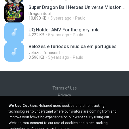
Super Dragon Ball Heroes Universe Mission Theme
Dragon Soul
10,890 KB
5 years ago
Paulo
UQ Holder AMV-For the glory.m4a
4,222 KB
5 years ago
Paulo
Velozes e furiosos musica em português
velozes furiosos br
3,596 KB
5 years ago
Paulo
Terms of Use
Privacy
Support
We Use Cookies.
4shared uses cookies and other tracking
Do not sell my personal information
technologies to understand where our visitors are coming from and
Do not share my personal information
improve your browsing experience on our Website. By using our
Website, you consent to our use of cookies and other tracking
technologies.
Change my preferences