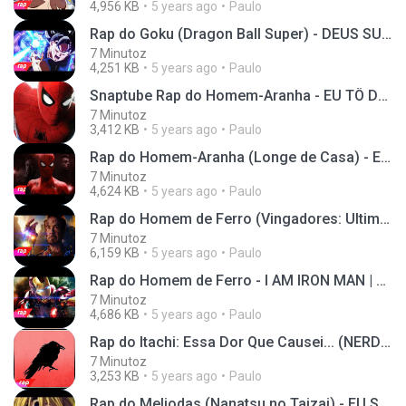
4,956 KB
5 years ago
Paulo
Rap do Goku (Dragon Ball Super) - DEUS SUPER SAIYAJIN | NERD HITS
7 Minutoz
4,251 KB
5 years ago
Paulo
Snaptube Rap do Homem-Aranha - EU TÔ DE VOLTA AO LAR | NERD
7 Minutoz
3,412 KB
5 years ago
Paulo
Rap do Homem-Aranha (Longe de Casa) - EU TE AMO MIL MILHÕES | NERD HITS
7 Minutoz
4,624 KB
5 years ago
Paulo
Rap do Homem de Ferro (Vingadores: Ultimato) - EU SOU O HOMEM DE FERRO | NERD HITS
7 Minutoz
6,159 KB
5 years ago
Paulo
Rap do Homem de Ferro - I AM IRON MAN | NERD HITS
7 Minutoz
4,686 KB
5 years ago
Paulo
Rap do Itachi: Essa Dor Que Causei... (NERD HITS)
7 Minutoz
3,253 KB
5 years ago
Paulo
Rap do Meliodas (Nanatsu no Taizai) - EU SOU O CAP