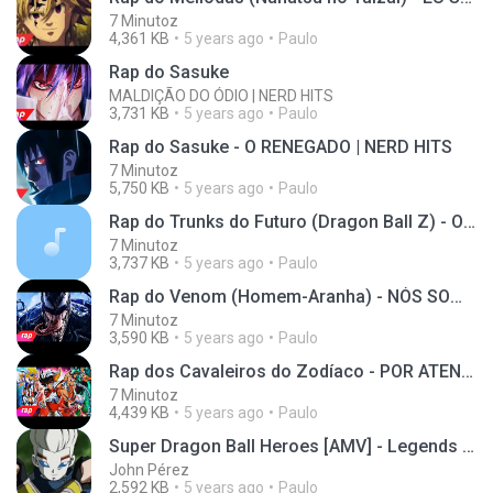
7 Minutoz
4,361 KB
5 years ago
Paulo
Rap do Sasuke
MALDIÇÃO DO ÓDIO | NERD HITS
3,731 KB
5 years ago
Paulo
Rap do Sasuke - O RENEGADO | NERD HITS
7 Minutoz
5,750 KB
5 years ago
Paulo
Rap do Trunks do Futuro (Dragon Ball Z) - O ÚLTIMO SAIYAJIN | NERD HITS
7 Minutoz
3,737 KB
5 years ago
Paulo
Rap do Venom (Homem-Aranha) - NÓS SOMOS VENOM | NERD HITS
7 Minutoz
3,590 KB
5 years ago
Paulo
Rap dos Cavaleiros do Zodíaco - POR ATENA | NERD HITS
7 Minutoz
4,439 KB
5 years ago
Paulo
Super Dragon Ball Heroes [AMV] - Legends Never Die
John Pérez
2,592 KB
5 years ago
Paulo