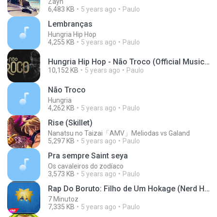
Zayn
6,483 KB
5 years ago
Paulo
Lembranças
Hungria Hip Hop
4,255 KB
5 years ago
Paulo
Hungria Hip Hop - Não Troco (Official Music).webm
10,152 KB
5 years ago
Paulo
Não Troco
Hungria
4,262 KB
5 years ago
Paulo
Rise (Skillet)
Nanatsu no Taizai「AMV」Meliodas vs Galand
5,297 KB
5 years ago
Paulo
Pra sempre Saint seya
Os cavaleiros do zodíaco
3,573 KB
5 years ago
Paulo
Rap Do Boruto: Filho de Um Hokage (Nerd Hits)
7 Minutoz
7,335 KB
5 years ago
Paulo