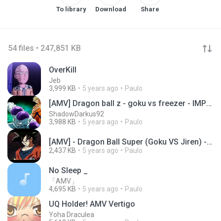
To library
Download
Share
54 files • 247,851 KB
OverKill
Jeb
3,999 KB
5 years ago
Paulo
[AMV] Dragon ball z - goku vs freezer - IMPOSIBLE
ShadowDarkus92
3,988 KB
5 years ago
Paulo
[AMV] - Dragon Ball Super (Goku VS Jiren) - Meg &
2,437 KB
5 years ago
Paulo
No Sleep _
「AMV」
4,695 KB
5 years ago
Paulo
UQ Holder! AMV Vertigo
Yoha Draculea