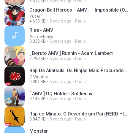
5,612 KB
5 years ago
Paulo
Dragon Ball Heroes「AMV」- Impossible (Official Vide
Yusei
4,633 KB
5 years ago
Paulo
Rise - AMV
Anime4days
3,038 KB
5 years ago
Paulo
[ Boruto AMV ] Runnin - Adam Lambert
2,793 KB
5 years ago
Paulo
Rap Da Akatsuki: Os Ninjas Mais Procurados Do Mundo (Nerd Hits)
7 Minutoz
9,301 KB
5 years ago
Paulo
[ AMV ] UQ Holder- Soldier 🔥
3,145 KB
5 years ago
Paulo
Rap do Minato: O Dever de um Pai (NERD HITS)
3,847 KB
5 years ago
Paulo
Monster