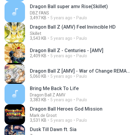
Dragon Ball super amv Rise(Skillet)
DBZ FANS
3,497 KB
5 years ago
Paulo
Dragon Ball Z (AMV) Feel Invincible HD
Skillet
3,543 KB
5 years ago
Paulo
Dragon Ball Z - Centuries - [AMV]
2,409 KB
5 years ago
Paulo
Dragon Ball Z [AMV] - War of Change REMASTERED
5,060 KB
5 years ago
Paulo
Bring Me Back To Life
Dragon Ball Z AMV
3,383 KB
5 years ago
Paulo
Dragon Ball Heroes God Mission
Mark de Groot
3,531 KB
5 years ago
Paulo
Dusk Till Dawn ft. Sia