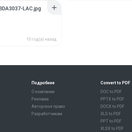
-BDA3037-LAC.jpg
10 год(а) назад
Подробнее
Convert to PDF
О компании
DOC to PDF
Реклама
PPTX to PDF
Авторское право
DOCX to PDF
Разработчикам
XLS to PDF
PPT to PDF
XLSX to PDF