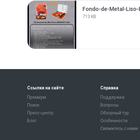
Fondo-de-Metal-Liso
713 KB
Ссылки на сайте
Справка
Премиум
Поддержка
Поиск
Вопросы
Пресс-центр
Обзорный тур
Блог
Особенности
Свяжитесь с нами