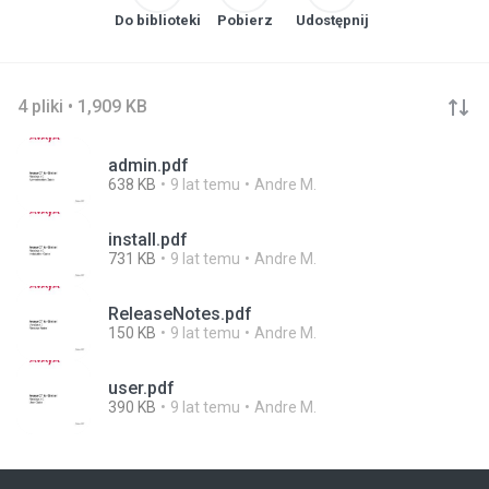
Do biblioteki
Pobierz
Udostępnij
4 pliki • 1,909 KB
admin.pdf
638 KB
9 lat temu
Andre M.
install.pdf
731 KB
9 lat temu
Andre M.
ReleaseNotes.pdf
150 KB
9 lat temu
Andre M.
user.pdf
390 KB
9 lat temu
Andre M.