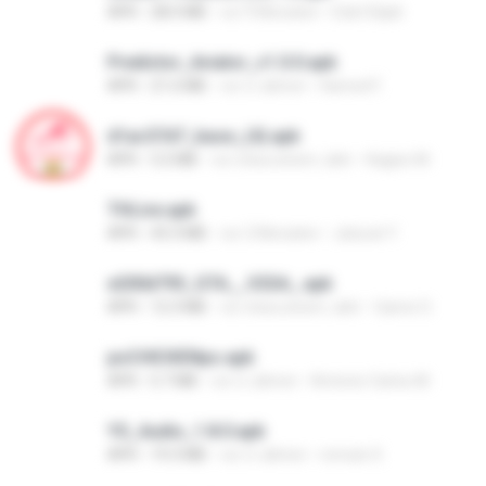
APK
28.0 MB
vor 9 Monaten
Edet Elijah
Predictor_Aviator_v1.0.0.apk
APK
21.6 MB
vor 2 Jahren
Hamed F.
d1ac57d7_base_(4).apk
APK
3.2 MB
vor etwa einem Jahr
Kagiso M.
THLive.apk
APK
43.3 MB
vor 2 Monaten
Jaturat Y.
e200d793_GTA__V2SA_.apk
APK
12.3 MB
vor etwa einem Jahr
Game O.
poCHICKENpo.apk
APK
5.7 MB
vor 2 Jahren
Antonio Carlos M.
YS_Audio_1.8.0.apk
APK
19.3 MB
vor 2 Jahren
romulo S.