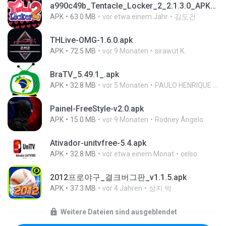
a990c49b_Tentacle_Locker_2_2.1.3.0_APKPure (1).apk
APK
63.0 MB
vor etwa einem Jahr
김도건
THLive-OMG-1.6.0.apk
APK
72.5 MB
vor 9 Monaten
sirawut K.
BraTV_5.49.1_.apk
APK
32.8 MB
vor 5 Monaten
PAULO HENRIQUE GOYA EGIDIO
Painel-FreeStyle-v2.0.apk
APK
15.0 MB
vor 9 Monaten
Rodney Ângelo
Ativador-unitvfree-5.4.apk
APK
32.8 MB
vor etwa einem Monat
celso
2012프로야구_결크버그판_v1.1.5.apk
APK
37.3 MB
vor 4 Jahren
상지 박.
Weitere Dateien sind ausgeblendet