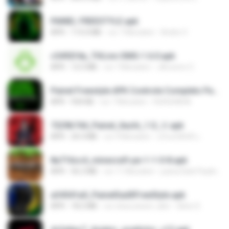
PAINEL FREESTYLE.apk
APK
115.0 MB
vor 7 Monaten
Andre V.
c5492f4a_THLive-OMG-1.6.0.apk
APK
12.5 MB
vor 7 Monaten
JAroonro C.
Painel Freestyle APK Controle Completo Para Jogadores.apk
APK
934 KB
vor 7 Monaten
HUHUHAHA
7229b744_Painel_Itachi_1.0_☠️.apk
APK
24.3 MB
vor 9 Monaten
นรินทร์ศักดิ์ แ.
8a716cc4_minecraft-pe-1-1-0-8.apk
APK
56.2 MB
vor 11 Monaten
joana Dark Paulino Dos Santos
a34541a0_PainelSadXFreeStyle.apk
APK
18.2 MB
vor etwa einem Jahr
Silvio S.