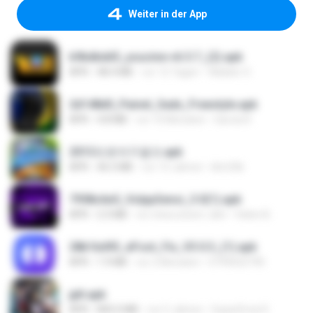
Weiter in der App
b9bdbdd5_youcine-v6.5.7_(2).apk
APK
48.4 MB
vor 12 Tagen
Waldeir O.
2d148d0_Painel_Sadx_Freestyle.apk
APK
4.8 MB
vor 10 Monaten
García R.
2013프로야구결크.apk
APK
46.5 MB
vor 13 Jahren
klm33k
7958c6e5_VolppSensi_3.0(1).apk
APK
2.3 MB
vor etwa einem Jahr
Helen B.
28b1bd93_eFoot_Fix_V3.0.3_(1).apk
APK
1.9 MB
vor 2 Monaten
0799025790
jplt.apk
APK
845.0 MB
vor 5 Jahren
SuperErnst E.