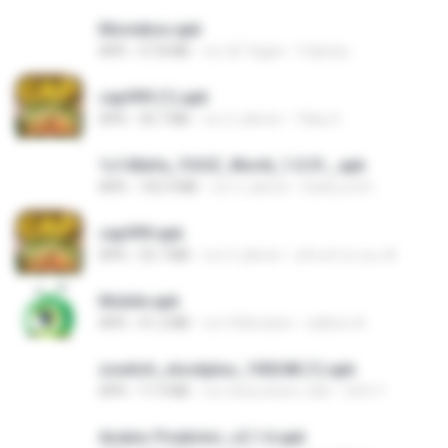
Moviebox.apk
APK
57.8 MB
vor 26 Tagen
5 &amp;.
cap999 (1).apk
APK
30.7 MB
vor 2 Jahren
Tikky S.
1c140efa_YOOZ_World_1.0.51_.apk
APK
102.9 MB
vor 2 Jahren
DarkLord H.
cap999.apk
APK
35.7 MB
vor 4 Jahren
สุรินทร์ พวงมะณี
Mobile.apk
APK
41.2 MB
vor 4 Monaten
adilson A.
zswitch_stockplus_100248 (1).apk
APK
11.9 MB
vor etwa einem Jahr
Itrfh Y.
Aviator Predictor_v2.1.6.apk