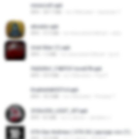
minecraft.apk
APK
307.7 MB
vor 3 Monaten
haramain T.
ativador.apk
APK
37.3 MB
vor etwa einem Monat
celso
Uriel Xiter (1).apk
APK
1.3 MB
vor etwa einem Monat
Lyu Q.
f6d3d9cf_F4KPGY-love678.apk
APK
59.9 MB
vor 3 Monaten
Paul P.
EnableAdbSSTv4.apk
APK
33.3 MB
vor 3 Monaten
Precisar T.
2f20c330_LEGIT_XIT.apk
APK
8.5 MB
vor 2 Jahren
Jamilson J.
GTA San Andreas ( GTA SA ) ppsspp cso (1).apk
APK
55.9 MB
vor 2 Jahren
Urma O.