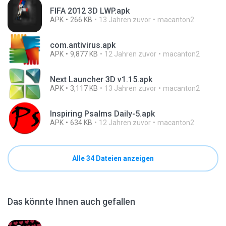
FIFA 2012 3D LWP.apk
APK
266 KB
13 Jahren zuvor
macanton2
com.antivirus.apk
APK
9,877 KB
12 Jahren zuvor
macanton2
Next Launcher 3D v1.15.apk
APK
3,117 KB
13 Jahren zuvor
macanton2
Inspiring Psalms Daily-5.apk
APK
634 KB
12 Jahren zuvor
macanton2
Alle 34 Dateien anzeigen
Das könnte Ihnen auch gefallen