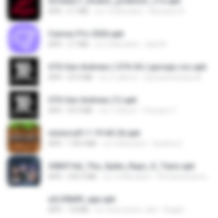
dcfa6ac7_Aviator_predictor_v12.apk
APK
5.7 MB
vor 10 Monaten
Monyane A.
Canvas Pro 2026.apk
APK
3.7 MB
vor 6 Monaten
abel M.
GTA San Andreas ( GTA SA ) ppsspp cso.apk
APK
55.9 MB
vor 2 Jahren
ryancarlosfarias M.
GTA San Andreas (1).apk
APK
55.9 MB
vor 2 Jahren
Fosseyni T.
minecraft-1-19-60-26.apk
APK
178.4 MB
vor 4 Monaten
Azahra S.
3083f16d_The_Spike_Rapz_X_Tianz.apk
APK
239.3 MB
vor 10 Monaten
Siti Dania Damayanti 1.
a2c50b89_app.apk
APK
7.8 MB
vor etwa einem Jahr
Bughh