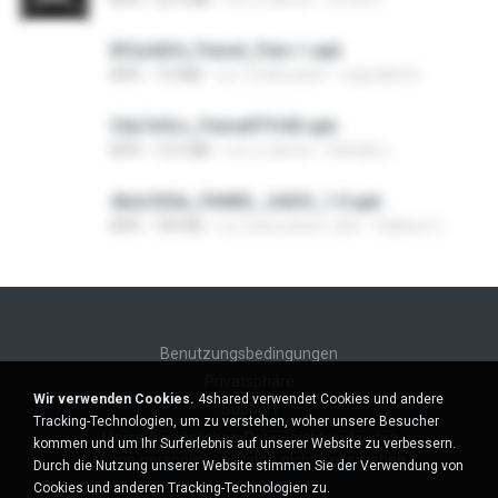
8f2a4dfd_Painel_Pain-1.apk
APK
7.0 MB
vor 12 Monaten
regivaldo B.
34a7e9cc_PainelFFH4X.apk
APK
13.5 MB
vor 2 Jahren
Adrielly L.
4bdc920a_PAINEL_SADX_1.0.apk
APK
769 KB
vor etwa einem Jahr
Adilson C.
Benutzungsbedingungen
Privatsphäre
Wir verwenden Cookies.
4shared verwendet Cookies und andere
Support
Tracking-Technologien, um zu verstehen, woher unsere Besucher
Meine persönlichen Daten nicht verkaufen
kommen und um Ihr Surferlebnis auf unserer Website zu verbessern.
Meine persönlichen Daten nicht weitergeben
Durch die Nutzung unserer Website stimmen Sie der Verwendung von
Cookies und anderen Tracking-Technologien zu.