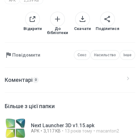
APK
2,239 KB
Відкрити
До
Скачати
Поділитися
бібліотеки
Повідомити
Секс
Насильство
Інше
Коментарі
0
Більше з цієї папки
Next Launcher 3D v1.15.apk
APK
3,117 KB
13 років тому
macanton2