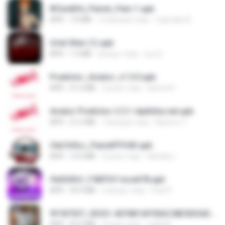
8f2a4dfd_Painel_Pain-1.apk
APK
7.0 MB
12 місяців тому
regivaldo B.
Uriel Xiter (1).apk
APK
1.3 MB
місяць тому
Lyu Q.
Predictor_Aviator_v1.0.0.apk
APK
21.6 MB
2 роки тому
Hamed F.
Aviator Predictor-2.5.1-Apkhihe.net.apk
APK
21.6 MB
7 місяців тому
Nazirou T.
34a7e9cc_PainelFFH4X.apk
APK
13.5 MB
2 роки тому
Adrielly L.
f6d3d9cf_F4KPGY-love678.apk
APK
59.9 MB
3 місяці тому
Paul P.
9f187537_SDOC-4076B1AF05AC28E5DDADC4143E59DB64-07-24-SI. (1).apk
APK
56.0 MB
2 роки тому
maik M.