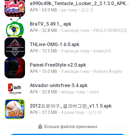
a990c49b_Tentacle_Locker_2_2.1.3.0_APKPure (1).apk
APK
63.0 MB
рік тому
김도건
BraTV_5.49.1_.apk
APK
32.8 MB
5 місяців тому
PAULO HENRIQUE GOYA EGIDIO
THLive-OMG-1.6.0.apk
APK
72.5 MB
9 місяців тому
sirawut K.
Painel-FreeStyle-v2.0.apk
APK
15.0 MB
9 місяців тому
Rodney Ângelo
Ativador-unitvfree-5.4.apk
APK
32.8 MB
місяць тому
celso
2012프로야구_결크버그판_v1.1.5.apk
APK
37.3 MB
4 роки тому
상지 박.
Більше файлів приховано